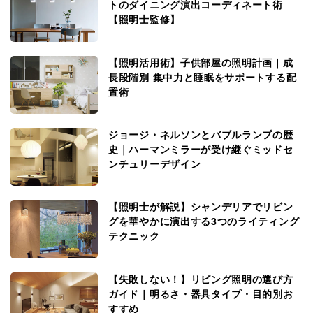
トのダイニング演出コーディネート術
【照明士監修】
【照明活用術】子供部屋の照明計画｜成
長段階別 集中力と睡眠をサポートする配
置術
ジョージ・ネルソンとバブルランプの歴
史｜ハーマンミラーが受け継ぐミッドセ
ンチュリーデザイン
【照明士が解説】シャンデリアでリビン
グを華やかに演出する3つのライティング
テクニック
【失敗しない！】リビング照明の選び方
ガイド｜明るさ・器具タイプ・目的別お
すすめ