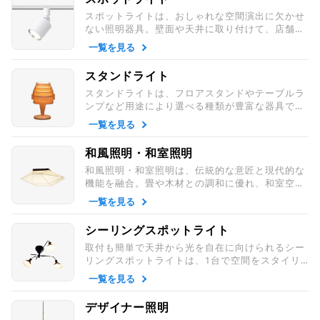
スポットライトは、おしゃれな空間演出に欠かせ
ない照明器具。壁面や天井に取り付けて、店舗照
明やインテリアのアクセントを自在に照らしま
一覧を見る
す。
スタンドライト
スタンドライトは、フロアスタンドやテーブルラ
ンプなど用途により選べる種類が豊富な器具で
す。部屋全体を照らしたり、手元を照らしたり、
一覧を見る
暮らしを快適にしながらインテリア性も高めてく
れます。
和風照明・和室照明
和風照明・和室照明は、伝統的な意匠と現代的な
機能を融合。畳や木材との調和に優れ、和室空間
を美しく彩り落ち着いた雰囲気を演出します。畳
一覧を見る
の部屋はもちろん、和食店にも最適な照明があり
ます。
シーリングスポットライト
取付も簡単で天井から光を自在に向けられるシー
リングスポットライトは、1台で空間をスタイリ
ッシュに演出できる人気のライトです。
一覧を見る
デザイナー照明