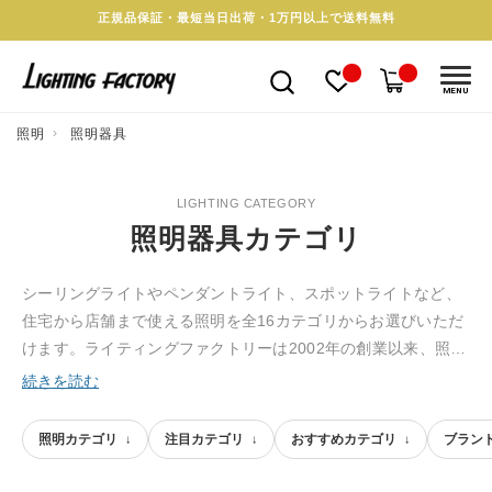
正規品保証・最短当日出荷・1万円以上で送料無料
MENU
照明
照明器具
LIGHTING CATEGORY
照明器具カテゴリ
シーリングライトやペンダントライト、スポットライトなど、
住宅から店舗まで使える照明を全16カテゴリからお選びいただ
けます。ライティングファクトリーは2002年の創業以来、照明
士の知識をもとに正規品のみを厳選してきた照明専門の通販サ
続きを読む
イトです。用途・設置場所・インテリアのスタイルに合わせ、
明るさとデザインのバランスまで見極めた一台を、カテゴリか
照明カテゴリ
注目カテゴリ
おすすめカテゴリ
ブラン
らじっくりお探しいただけます。