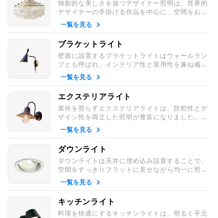
独創的な美しさを放つデザイナー照明は、世界的
デザイナーの手掛ける作品を中心に、空間をおし
ゃれで特別な雰囲気に演出します。正規品として
一覧を見る
安心できる照明のみを販売しています。
ブラケットライト
壁面に設置するブラケットライトはウォールラン
プとも呼ばれ、インテリア性と実用性を兼ね備え
た照明。補助照明として設置すれば、空間を洗練
一覧を見る
された印象に仕上げます。
エクステリアライト
屋外を照らすエクステリアライトは、防犯性とデ
ザイン性を両立した照明が豊富になりました。ポ
ーチライトや人感センサー付きなど、安心と快適
一覧を見る
を支える屋外照明です。
ダウンライト
ダウンライトは天井に埋め込み設置することで、
空間をすっきりフラットに見せながら均一に照ら
します。リビングや廊下など広い場所からトイレ
一覧を見る
などの小空間まで使用できます。
キッチンライト
料理を快適にするキッチンライトは、明るく手元