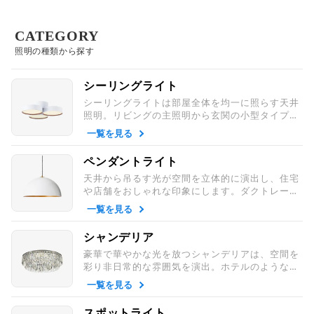
CATEGORY
照明の種類から探す
シーリングライト
シーリングライトは部屋全体を均一に照らす天井
照明。リビングの主照明から玄関の小型タイプま
で揃い、日常生活を快適に支える万能な照明器具
一覧を見る
です。
ペンダントライト
天井から吊るす光が空間を立体的に演出し、住宅
や店舗をおしゃれな印象にします。ダクトレール
用や小型・大型タイプなど多彩に展開され、シー
一覧を見る
ンに合わせた光の演出が可能です。
シャンデリア
豪華で華やかな光を放つシャンデリアは、空間を
彩り非日常的な雰囲気を演出。ホテルのような上
質感を住まいに取り入れることができます。天井
一覧を見る
直付けや吹き抜け用など種類も豊富です。
スポットライト