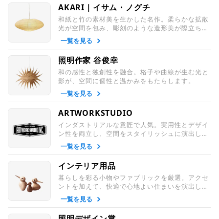
AKARI｜イサム・ノグチ
和紙と竹の素材美を生かした名作。柔らかな拡散
光が空間を包み、彫刻のような造形美が際立ちま
す。
一覧を見る
照明作家 谷俊幸
和の感性と独創性を融合。格子や曲線が生む光と
影が、空間に個性と温かみをもたらします。
一覧を見る
ARTWORKSTUDIO
インダストリアルな意匠で人気。実用性とデザイ
ン性を両立し、空間をスタイリッシュに演出しま
す。
一覧を見る
インテリア用品
暮らしを彩る小物やファブリックを厳選。アクセ
ントを加えて、快適で心地よい住まいを演出しま
す。
一覧を見る
照明デザイン賞