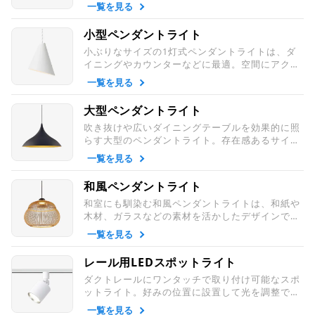
組み合わせればダイニング空間をおしゃれに演出
一覧を見る
できます。
小型ペンダントライト
小ぶりなサイズの1灯式ペンダントライトは、ダ
イニングやカウンターなどに最適。空間にアクセ
ントを添える演出ができ、玄関灯や階段灯として
一覧を見る
も活用されています。
大型ペンダントライト
吹き抜けや広いダイニングテーブルを効果的に照
らす大型のペンダントライト。存在感あるサイズ
で、インテリアの主役として空間を演出します。
一覧を見る
和風ペンダントライト
和室にも馴染む和風ペンダントライトは、和紙や
木材、ガラスなどの素材を活かしたデザインで、
和モダン空間にも使える照明を揃えています。
一覧を見る
レール用LEDスポットライト
ダクトレールにワンタッチで取り付け可能なスポ
ットライト。好みの位置に設置して光を調整で
き、ショップのようなおしゃれな空間を演出しま
一覧を見る