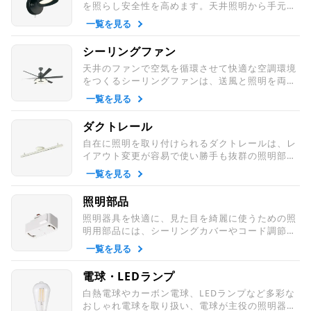
を照らし安全性を高めます。天井照明から手元灯
まで用途に応じて選べる照明です。
一覧を見る
シーリングファン
天井のファンで空気を循環させて快適な空調環境
をつくるシーリングファンは、送風と照明を両
立。おしゃれで洗練されたインテリアに人気で、
一覧を見る
省エネにも貢献する照明です。
ダクトレール
自在に照明を取り付けられるダクトレールは、レ
イアウト変更が容易で使い勝手も抜群の照明部
品。取付も簡単な簡易取付式なら手軽にスポット
一覧を見る
ライトやペンダントライトを使用できます。
照明部品
照明器具を快適に、見た目を綺麗に使うための照
明用部品には、シーリングカバーやコード調節部
品、ダクトレールに変換する部品など、照明器具
一覧を見る
の問題を解決できる部品が多く取り揃えていま
す。
電球・LEDランプ
白熱電球やカーボン電球、LEDランプなど多彩な
おしゃれ電球を取り扱い、電球が主役の照明器具