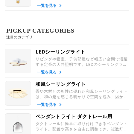
ならランプだけで照明器具をおしゃれに見せてく
一覧を見る
れます。
PICKUP CATEGORIES
注目のカテゴリ
LEDシーリングライト
リビングや寝室、子供部屋など幅広い空間で活躍
する定番の天井照明です。LEDのシーリングライ
トは省エネ性能と長寿命に優れ、照明器具の中で
一覧を見る
も特に選ばれている人気タイプです。
和風シーリングライト
畳や木材との相性に優れた和風シーリングライト
は、和の趣を感じる明かりで空間を包み、温かみ
のある和室空間を演出します。強化和紙など和紙
一覧を見る
に見える丈夫な和の天井照明です。
ペンダントライト ダクトレール用
ダクトレールに簡単に取り付けできるペンダント
ライト。配置や高さを自由に調整でき、複数灯を