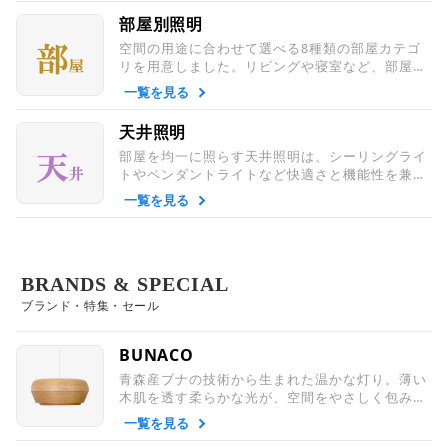
部屋別照明
空間の用途に合わせて選べる8種類の部屋カテゴ
リを用意しました。リビングや寝室など、部屋ご
とに最適な照明を探せる便利な一覧です。
一覧を見る
天井照明
部屋を均一に照らす天井照明は、シーリングライ
トやペンダントライトなど快適さと機能性を兼ね
備えた定番の照明。日常の暮らしを明るく支えま
一覧を見る
す。
BRANDS & SPECIAL
ブランド・特集・セール
BUNACO
青森産ブナの技術から生まれた温かな灯り。薄い
木肌を透す柔らかな光が、空間をやさしく包み込
みます。
一覧を見る