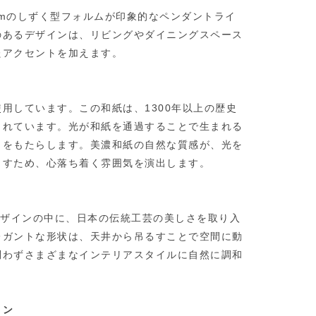
05mmのしずく型フォルムが印象的なペンダントライ
のあるデザインは、リビングやダイニングスペース
たアクセントを加えます。
用しています。この和紙は、1300年以上の歴史
られています。光が和紙を通過することで生まれる
さをもたらします。美濃和紙の自然な質感が、光を
出すため、心落ち着く雰囲気を演出します。
デザインの中に、日本の伝統工芸の美しさを取り入
レガントな形状は、天井から吊るすことで空間に動
問わずさまざまなインテリアスタイルに自然に調和
ョン