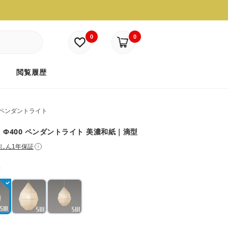
0
0
ド
閲覧履歴
ペンダントライト
-M Φ400 ペンダントライト 美濃和紙｜滴型
しん1年保証
i
：