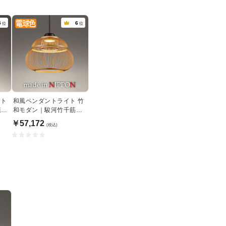
5
6
位
位
ント
和風ペンダントライト 竹
模様
和モダン｜駿河竹千筋細
工
￥57,172
(税込)