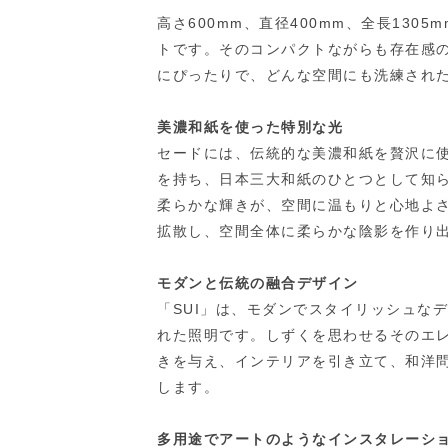
高さ600mm、直径400mm、全長13
トです。そのコンパクトながらも存在感
にぴったりで、どんな空間にも洗練され
美濃和紙を使った特別な光
セードには、伝統的な美濃和紙を贅沢に使
を持ち、日本三大和紙のひとつとして知
柔らかな輝きが、空間に温もりと心地よ
拡散し、空間全体に柔らかな陰影を作り
モダンと伝統の融合デザイン
「SUI」は、モダンでスタイリッシュな
れた照明です。しずくを思わせるそのエ
きを与え、インテリアを引き立て、和洋
します。
多用途でアートのようなインスタレーシ