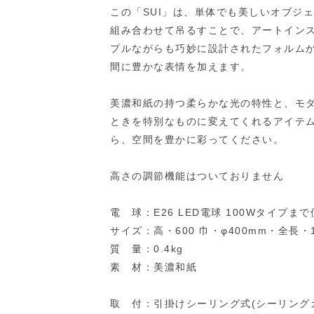
この「SUI」は、単体でも美しいオブジ
組み合わせて吊るすことで、アートイン
プルながらも巧妙に設計されたフォルム
間に豊かな表情を加えます。
美濃和紙の持つ柔らかな光の特性と、モダ
ときを特別なものに変えてくれるアイテ
ら、空間を豊かに彩ってください。
高さの調節機能はついておりません
電 球：E26 LED電球 100Wタイプま
サイズ：高・600 巾・φ400mm・全長・1
質 量：0.4kg
素 材：美濃和紙
取 付：引掛けシーリング式(シーリング