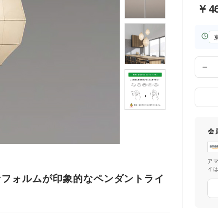
￥
4
お
届
け
先
数
の
量
都
道
府
県
会
ア
イ
なフォルムが印象的なペンダントライ