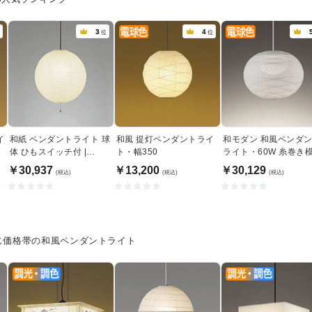
3
4
位
位
イ
和紙 ペンダントライト 球
和風 提灯ペンダントライ
和モダン 和風ペンダ
当
体 ひもスイッチ付 |
ト・幅350
ライト・60W 糸巻き
200W相当・黒コード
｜傾斜天井対応
￥30,937
￥13,200
￥30,129
(税込)
(税込)
(税込)
じ価格帯の和風ペンダントライト