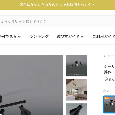
ほかにないこだわりのおしゃれ照明をセレクト
実例で見る
ランキング
選び方ガイド
ご利用ガイ
シー
シーリ
操作
あん
カラー