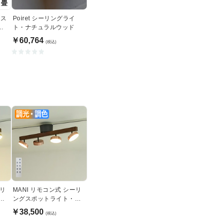
グス
Poiret シーリングライ
ホ
ト・ナチュラルウッド
￥60,764
(税込)
ーリ
MANI リモコン式 シーリ
調
ングスポットライト・調
光調色｜ブロンズ
￥38,500
(税込)