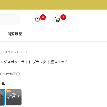
0
0
ド
閲覧履歴
リングスポットライト
ングスポットライト ブラック | 壁スイッチ
しん3年保証
i
：
黒