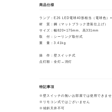
商品仕様
ランプ：E26 LED電球40形相当（電球色）×
材 質：鋼（マットブラック塗装仕上げ）
サイズ：幅820×175mm、高331mm
取 付：シーリング取付式
重 量：3.41kg
操 作：壁スイッチ式
点灯順：全灯→消灯
特記事項
※壁スイッチの無いお部屋では使用できませ
※リモコン式ではございません
※傾斜天井不可