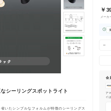
￥
3
メーカ
お
届
け
先
数
の
量
都
道
府
県
会
正なシーリングスポットライト
ア
イ
を省いたシンプルなフォルムが特徴のシーリングス