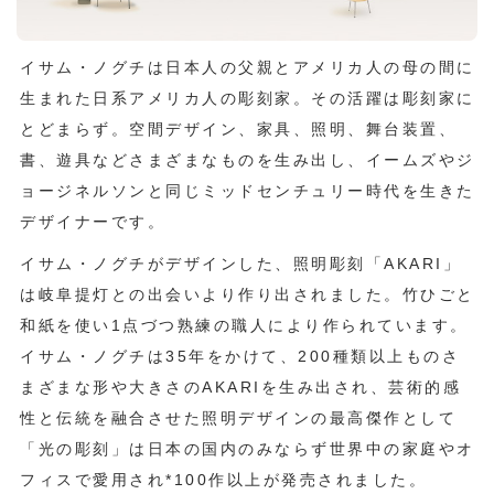
イサム・ノグチは日本人の父親とアメリカ人の母の間に
生まれた日系アメリカ人の彫刻家。その活躍は彫刻家に
とどまらず。空間デザイン、家具、照明、舞台装置、
書、遊具などさまざまなものを生み出し、イームズやジ
ョージネルソンと同じミッドセンチュリー時代を生きた
デザイナーです。
イサム・ノグチがデザインした、照明彫刻「AKARI」
は岐阜提灯との出会いより作り出されました。竹ひごと
和紙を使い1点づつ熟練の職人により作られています。
イサム・ノグチは35年をかけて、200種類以上ものさ
まざまな形や大きさのAKARIを生み出され、芸術的感
性と伝統を融合させた照明デザインの最高傑作として
「光の彫刻」は日本の国内のみならず世界中の家庭やオ
フィスで愛用され*100作以上が発売されました。