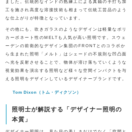
ました。伝統的なインドの熟練工による真鍮の手打ち加
工を施され高度な溶接技術も相まって伝統工芸品のよう
な仕上がりが特徴となっています。
その他にも、吹きガラスのようなデザインは軽量なポリ
カーボネート性のMELTも人気が高い照明です。スウェ
ーデンの前衛的なデザイン集団のFRONTとのコラボか
ら生まれた照明「メルト」はシェードの不規則な凹凸面
へ光を反射させることで、物体が溶け落ちていくような
視覚効果を演出する照明など様々な空間インパクトを与
える照明をデザインしているデザイナーブランドです。
Tom Dixon（トム・ディクソン）
照明士が解説する「デザイナー照明の
本質」
デザイナー照明は、見た目の美しさだけでなく「空間と