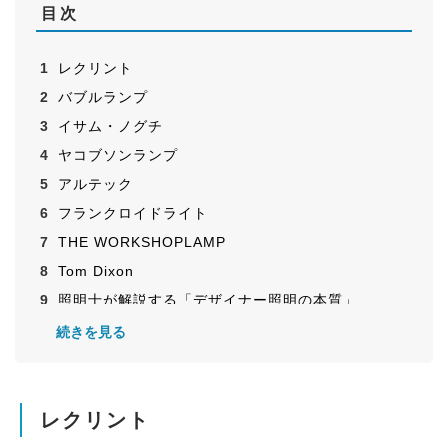
目次
レクリント
バブルランプ
イサム・ノグチ
ヤコブソンランプ
アルテック
フランクロイドライト
THE WORKSHOPLAMP
Tom Dixon
照明士が解説する「デザイナー照明の本質」
空間を格上げする照明選びをはじめよう
続きを見る
レクリント