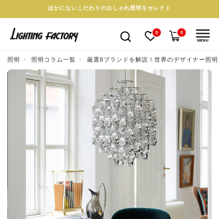
ほかにないこだわりのおしゃれ照明をセレクト
0
0
MENU
照明
照明コラム一覧
厳選8ブランドを解説！世界のデザイナー照明と選