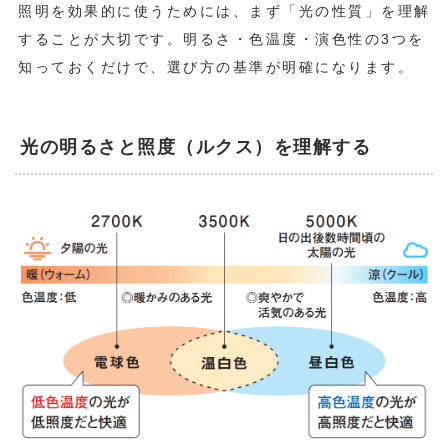
照明を効果的に使うためには、まず「光の性質」を理解
ダウンライト：すっきりとした印象に
することが大切です。明るさ・色温度・演色性の3つを
ブラケットライト：壁を使った間接的な光演出
知っておくだけで、選び方の基準が明確になります。
スポットライト：照らしたい場所を強調
よくある失敗と改善のヒント
光の明るさと照度（ルクス）を理解する
失敗1 明るすぎて落ち着かない
失敗2 光が偏っていて暗く感じる
失敗3 部屋のテイストと照明デザインが合わない
失敗4 電球色・昼白色を使い分けていない
まとめ｜照明選びは「暮らしをデザインする」こと