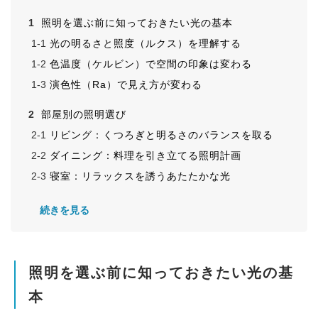
照明を選ぶ前に知っておきたい光の基本
光の明るさと照度（ルクス）を理解する
色温度（ケルビン）で空間の印象は変わる
演色性（Ra）で見え方が変わる
部屋別の照明選び
リビング：くつろぎと明るさのバランスを取る
ダイニング：料理を引き立てる照明計画
寝室：リラックスを誘うあたたかな光
玄関・廊下：安全性とおもてなしの印象を両立
続きを見る
洗面・トイレ：影を抑えた機能照明
器具タイプ別の選び方
シーリングライト：部屋全体を照らす基本照明
照明を選ぶ前に知っておきたい光の基
ペンダントライト：デザインと演出を両立
本
スタンドライト・フロアライト：空間に陰影を作る