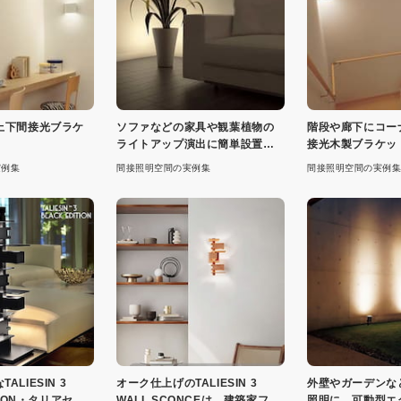
上下間接光ブラケ
ソファなどの家具や観葉植物の
階段や廊下にコー
ライトアップ演出に簡単設置の
接光木製ブラケッ
間接光スタンド
実例集
間接照明空間の実例集
間接照明空間の実例集
ALIESIN 3
オーク仕上げのTALIESIN 3
外壁やガーデンな
ITION・タリアセン3
WALL SCONCEは、建築家フラ
照明に、可動型エ