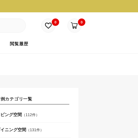
0
0
ド
閲覧履歴
実例カテゴリ一覧
リビング空間
（112件）
ダイニング空間
（131件）