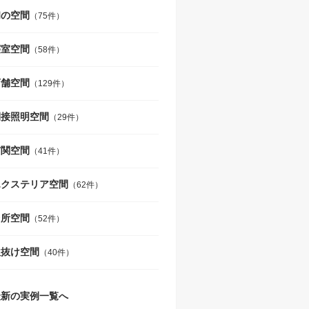
和の空間
（75件）
寝室空間
（58件）
店舗空間
（129件）
間接照明空間
（29件）
玄関空間
（41件）
エクステリア空間
（62件）
台所空間
（52件）
吹抜け空間
（40件）
最新の実例一覧へ