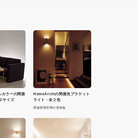
応フルカラーの間接
HomeArchiの間接光ブラケット
２サイズ
ライト・全２色
間接照明空間の実例集