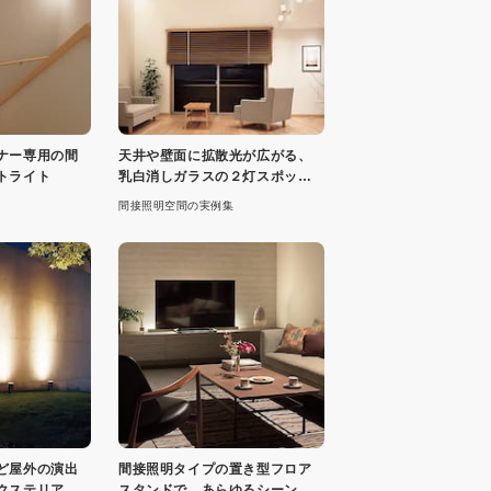
ナー専用の間
天井や壁面に拡散光が広がる、
トライト
乳白消しガラスの２灯スポット
ライト
間接照明空間の実例集
ど屋外の演出
間接照明タイプの置き型フロア
クステリアス
スタンドで、あらゆるシーンを