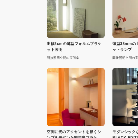
出幅3cmの薄型フォルムブラケ
薄型38mmの
ット照明
ットランプ
間接照明空間の実例集
間接照明空間の
空間に光のアクセントを描くシ
モダンシックなT
ンプルモダンな間接光ブラケッ
BLACK ED