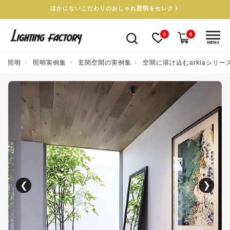
ほかにないこだわりのおしゃれ照明をセレクト
0
0
MENU
照明
照明実例集
玄関空間の実例集
空間に溶け込むarkiaシリ
❮
❯