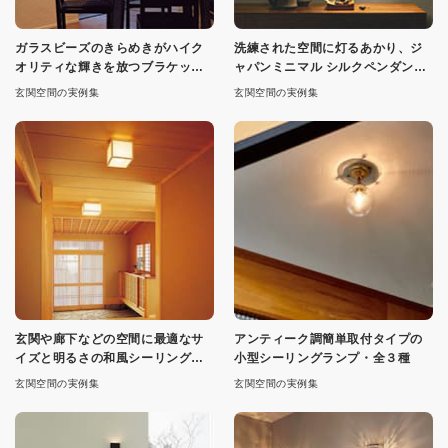
ガラスビーズのきらめきがハイク
洗練された空間に灯るあかり、ジ
オリティな輝きを放つブラケット
ャパンミニマル シルクペンダン
ライト
ト・各2色
玄関空間の実例集
玄関空間の実例集
玄関や廊下などの空間に最適なサ
アンティーク調簡単取付タイプの
イズと明るさの和風シーリングラ
小型シーリングランプ・全３種
イト
玄関空間の実例集
玄関空間の実例集