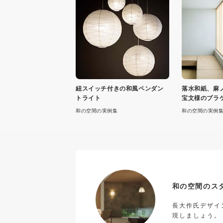
紐スイッチ付きの和風ペンダン
落水和紙、麻
トライト
宝文様のブラ
和の空間の実例集
和の空間の実例
和の空間のス
長大作氏デザイン
現しましょう。