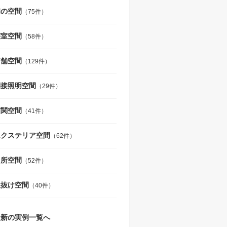
和の空間
（75件）
寝室空間
（58件）
店舗空間
（129件）
間接照明空間
（29件）
玄関空間
（41件）
エクステリア空間
（62件）
台所空間
（52件）
吹抜け空間
（40件）
最新の実例一覧へ