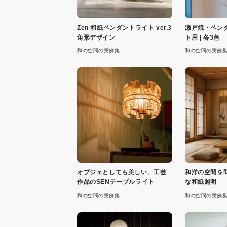
Zen 和紙ペンダントライト ver.3
瀬戸焼・ペン
角形デザイン
ト用 | 各3色
和の空間の実例集
和の空間の実例
オブジェとしても美しい、工芸
和洋の空間を
作品のSENテーブルライト
な和紙照明
和の空間の実例集
和の空間の実例