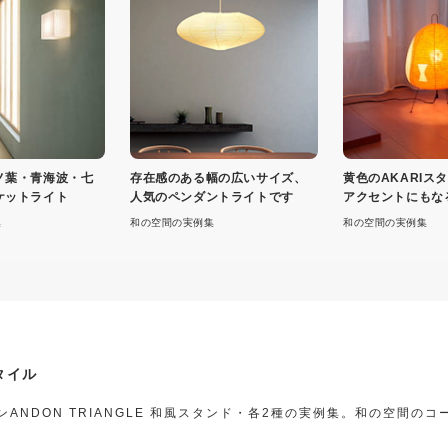
ノ葉・青海波・七
存在感のある幅の広いサイズ、
黄色のAKARIス
ケットライト
人気のペンダントライトです
アクセントにもな
気
集
和の空間の実例集
和の空間の実例集
タイル
ANDON TRIANGLE 和風スタンド・各2種の実例集。和の空間の