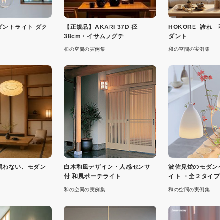
ダントライト ダク
【正規品】AKARI 37D 径
HOKORE~誇れ~
38cm・イサムノグチ
ダント
集
和の空間の実例集
和の空間の実例集
問わない、モダン
白木和風デザイン・人感センサ
波佐見焼のモダン
付 和風ポーチライト
イト ・全２タイプ
集
和の空間の実例集
和の空間の実例集