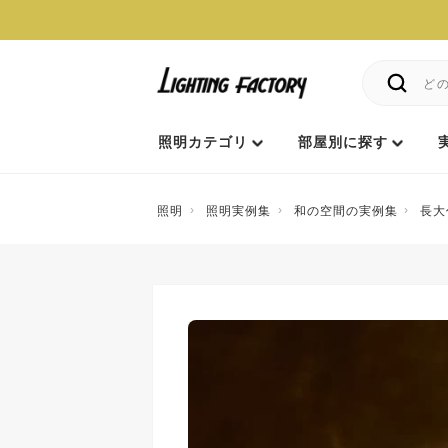
照明カテゴリ
部屋別に探す
照明
照明実例集
和の空間の実例集
長大