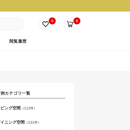
0
0
ド
閲覧履歴
実例カテゴリ一覧
リビング空間
（112件）
ダイニング空間
（131件）