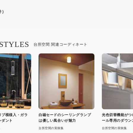
件）
 STYLES
台所空間 関連コーディネート
リブ模様入・ガラ
白磁セードのシーリングランプ
光色切替機能がつ
ンダント
は優しい風合いが魅力
ール専用のダウン
ト
集
台所空間の実例集
台所空間の実例集