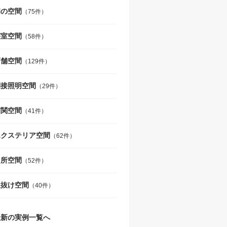
和の空間
（75件）
寝室空間
（58件）
店舗空間
（129件）
間接照明空間
（29件）
玄関空間
（41件）
エクステリア空間
（62件）
台所空間
（52件）
吹抜け空間
（40件）
最新の実例一覧へ