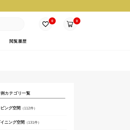
0
0
ド
閲覧履歴
実例カテゴリ一覧
リビング空間
（112件）
ダイニング空間
（131件）