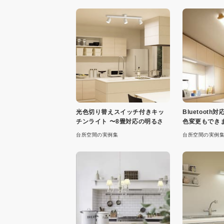
光色切り替えスイッチ付きキッ
Bluetoot
チンライト 〜8畳対応の明るさ
色変更もでき
台所空間の実例集
台所空間の実例