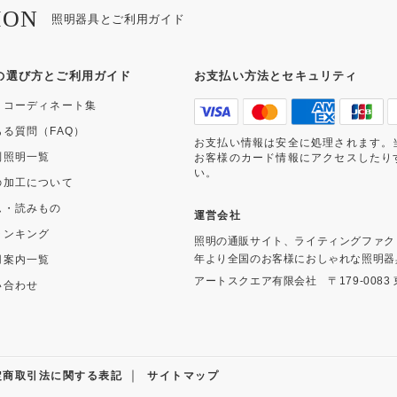
ION
照明器具とご利用ガイド
の選び方とご利用ガイド
お支払い方法とセキュリティ
・コーディネート集
ある質問（FAQ）
お支払い情報は安全に処理されます。
別照明一覧
お客様のカード情報にアクセスしたり
い。
の加工について
ム・読みもの
運営会社
ランキング
照明の通販サイト、ライティングファク
年より全国のお客様におしゃれな照明器
用案内一覧
アートスクエア有限会社
〒179-008
い合わせ
｜
定商取引法に関する表記
サイトマップ