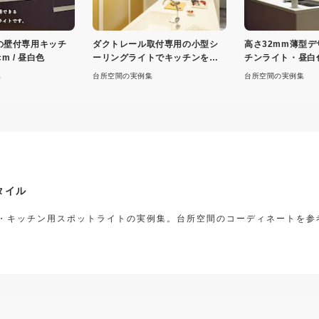
の壁付専用キッチ
ダクトレール取付専用の小型シ
高さ32mm薄型
m / 昼白色
ーリングライトでキッチンを明
チンライト・昼白
るく
集
台所空間の実例集
台所空間の実例集
タイル
・キッチン用スポットライトの実例集。台所空間のコーディネートを参