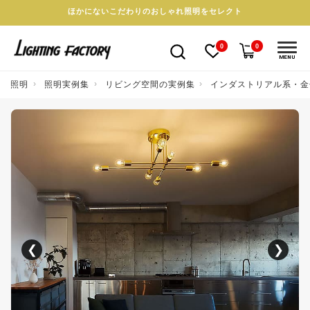
ほかにないこだわりのおしゃれ照明をセレクト
0
0
MENU
照明
照明実例集
リビング空間の実例集
インダストリアル系・金
❮
❯