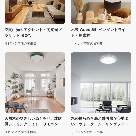
空間に光のアクセント・間接光ブ
木製 Wood Slit ペンダントライ
ラケット 各2色
ト・桐素材
リビング空間の実例集
リビング空間の実例集
天然木のやさしいぬくもり、北欧
水の揺らめき感と透明感が心地よ
風シーリングライト・リモコン付
い、ウォーターシーリングライト
属
リビング空間の実例集
リビング空間の実例集