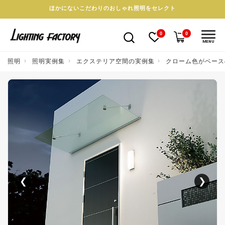
ほかにないこだわりのおしゃれ照明をセレクト
0
0
MENU
照明
照明実例集
エクステリア空間の実例集
クローム色がベース
❮
❯