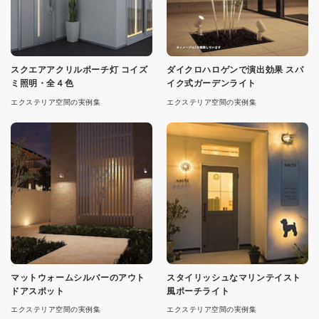
スクエアアクリルポーチ灯 コイズ
ダイクロハロゲンで演出効果 スパ
ミ照明・全４色
イク式ガーデンライト
エクステリア空間の実例集
エクステリア空間の実例集
マットウォームシルバーのアウト
スタイリッシュなマリンテイスト
ドアスポット
風ポーチライト
エクステリア空間の実例集
エクステリア空間の実例集