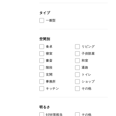
タイプ
一般型
空間別
食卓
リビング
寝室
子供部屋
書斎
和室
階段
通路
玄関
トイレ
事務所
ショップ
キッチン
その他
明るさ
60W形相当
その他