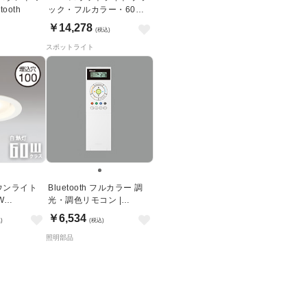
tooth
ック・フルカラー・60W
相当 | ダクトレール用・
￥14,278
(税込)
Bluetooth
スポットライト
ウンライト
Bluetooth フルカラー 調
W
光・調色リモコン |
ホワイト
RC912
￥6,534
)
(税込)
照明部品