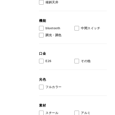
傾斜天井
機能
bluetooth
中間スイッチ
調光・調色
口金
E26
その他
光色
フルカラー
素材
スチール
アルミ