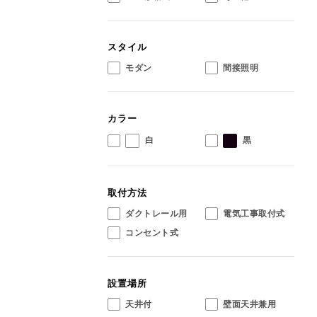
スタイル
モダン
間接照明
カラー
白
黒
取付方法
ダクトレール用
電気工事取付式
コンセント式
設置場所
天井付
壁面天井兼用