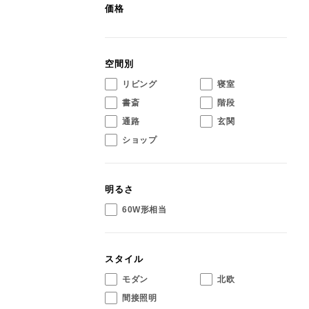
価格
空間別
リビング
寝室
書斎
階段
通路
玄関
ショップ
明るさ
60W形相当
スタイル
モダン
北欧
間接照明