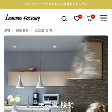
ほかにないこだわりのおしゃれ照明をセレクト
0
0
MENU
照明
照明器具
民芸風 照明
民芸風 照明