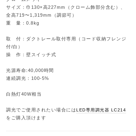
サイズ：巾130×高227mm（クローム飾部分含む）、
全高719〜1,319mm（調節可）
重 量：0.8kg
取 付：ダクトレール取付専用（コード収納フレンジ
付/白）
操 作：壁スイッチ式
光源寿命:40,000時間
連続調光：100-5%
白熱灯40W相当
調光でご使用されたい場合には
LED専用調光器 LC214
をご購入頂けます