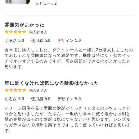
レビュー：2
雰囲気がよかった
購入者 さん
明るさ
使用感
デザイン
5.0
5.0
5.0
食卓用に購入しました。ダクトレールと一緒に2台購入しましたの
でおしゃれな雰囲気になって満足です。機能は特になく壁スイッ
チでオンオフするのみですが、高さ調節ができるのがよかったと
思います。
壁に近くなければ気になる陰影はなかった
購入者 さん
明るさ
使用感
デザイン
5.0
5.0
5.0
イメージ画像を見て壁面の陰影がくっきりと出るのがちょっとど
うかと思いましたが、たぶん、一般的な食卓に使う場合は照明と
壁の距離が出るので陰影は気にならないかと思います。シンプル
なガラスなので掃除も楽そうですし長く使っていければと思いま
す。