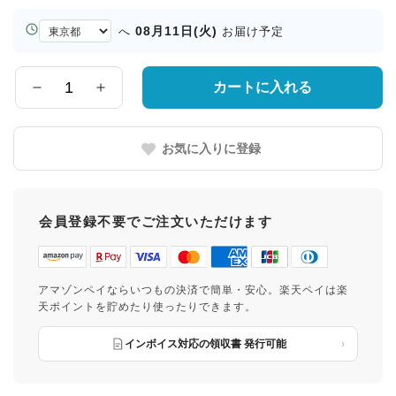
お
08月11日(火)
へ
お届け予定
届
け
先
カートに入れる
数
の
量
都
道
お気に入りに登録
府
県
会員登録不要でご注文いただけます
アマゾンペイならいつもの決済で簡単・安心。楽天ペイは楽
天ポイントを貯めたり使ったりできます。
インボイス対応の領収書 発行可能