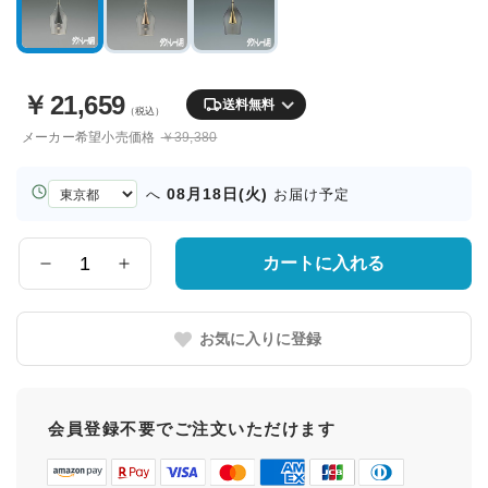
￥
21,659
送料無料
（税込）
メーカー希望小売価格
￥39,380
お
08月18日(火)
へ
お届け予定
届
け
先
カートに入れる
数
の
量
都
道
お気に入りに登録
府
県
会員登録不要でご注文いただけます