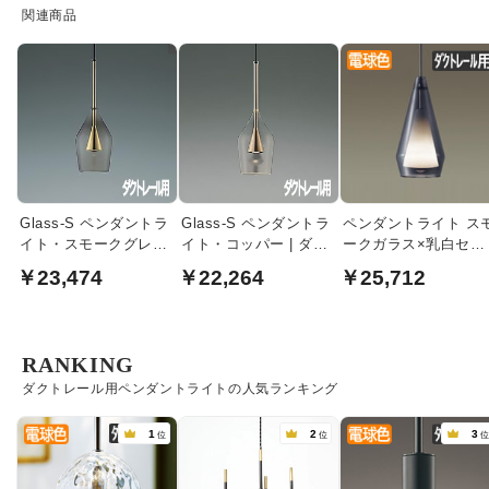
関連商品
Glass-S ペンダントラ
Glass-S ペンダントラ
ペンダントライト スモ
イト・スモークグレー
イト・コッパー | ダク
ークガラス×乳白セー
&ゴールド | ダクトレ
トレール用
ド・食卓照明 ダクト
￥23,474
￥22,264
￥25,712
ール用
ール専用
RANKING
ダクトレール用ペンダントライトの人気ランキング
1
2
3
位
位