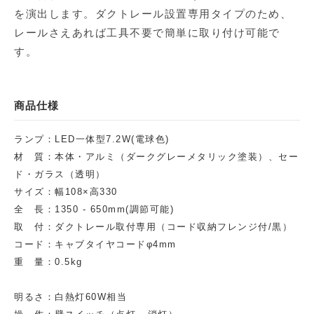
を演出します。ダクトレール設置専用タイプのため、
レールさえあれば工具不要で簡単に取り付け可能で
す。
商品仕様
ランプ：LED一体型7.2W(電球色)
材 質：本体・アルミ（ダークグレーメタリック塗装）、セー
ド・ガラス（透明）
サイズ：幅108×高330
全 長：1350 - 650mm(調節可能)
取 付：ダクトレール取付専用（コード収納フレンジ付/黒）
コード：キャブタイヤコードφ4mm
重 量：0.5kg
明るさ：白熱灯60W相当