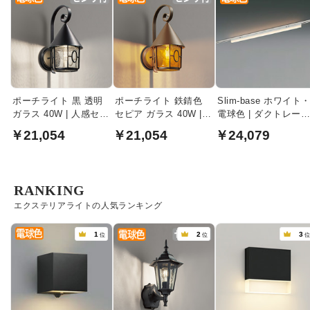
ポーチライト 黒 透明
ポーチライト 鉄錆色
Slim-base ホワイト
ガラス 40W | 人感セン
セピア ガラス 40W |
電球色 | ダクトレー
サ
人感センサ
用 1200mm
￥21,054
￥21,054
￥24,079
RANKING
エクステリアライトの人気ランキング
1
2
3
位
位