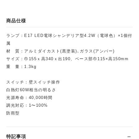
商品仕様
ランプ：E17 LED電球シャンデリア型4.2W（電球色）×1個付
属
材 質：アルミダイカスト(黒塗装)､ガラス(アンバー)
サイズ：巾155ｘ高340ｘ出190、ベース部巾115×高150mm
重 量：1.3kg
スイッチ：壁スイッチ操作
白熱灯60W相当の明るさ
光源寿命：40,000時間
調光対応：1〜100%
防雨型
特記事項