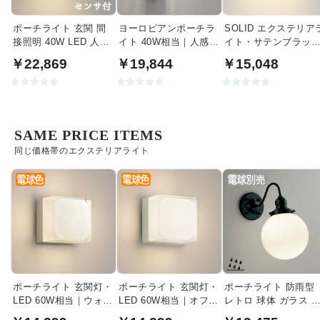
ポーチライト 玄関 間
ヨーロピアンポーチラ
SOLID エクステリア
接照明 40W LED 人感
イト 40W相当｜人感セ
イト・サテンブラッ
センサ | ブラック
ンサ付
｜40W相当
￥22,869
￥19,844
￥15,048
SAME PRICE ITEMS
同じ価格帯のエクステリアライト
ポーチライト 玄関灯・
ポーチライト 玄関灯・
ポーチライト 防雨型
LED 60W相当｜ウォー
LED 60W相当｜オフホ
レトロ 球体 ガラス 
ムシルバー
ワイト
外照明｜エクステリ