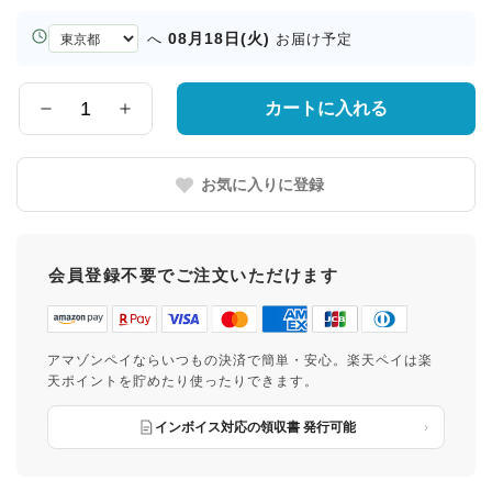
お
08月18日(火)
へ
お届け予定
届
け
先
カートに入れる
数
の
量
都
道
お気に入りに登録
府
県
会員登録不要でご注文いただけます
アマゾンペイならいつもの決済で簡単・安心。楽天ペイは楽
天ポイントを貯めたり使ったりできます。
インボイス対応の領収書 発行可能