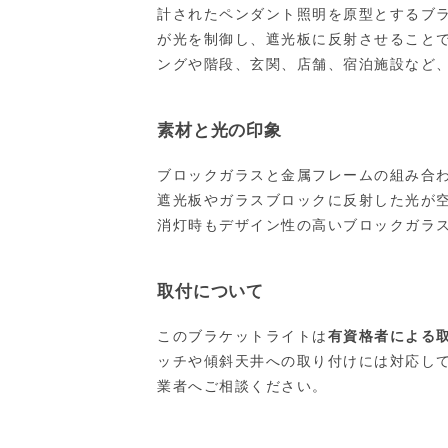
計されたペンダント照明を原型とするブ
が光を制御し、遮光板に反射させること
ングや階段、玄関、店舗、宿泊施設など
素材と光の印象
ブロックガラスと金属フレームの組み合
遮光板やガラスブロックに反射した光が
消灯時もデザイン性の高いブロックガラ
取付について
このブラケットライトは
有資格者による
ッチや傾斜天井への取り付けには対応し
業者へご相談ください。