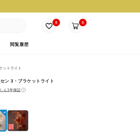
0
0
ド
閲覧履歴
ケットライト
セン 3・ブラケットライト
しん1年保証
i
：