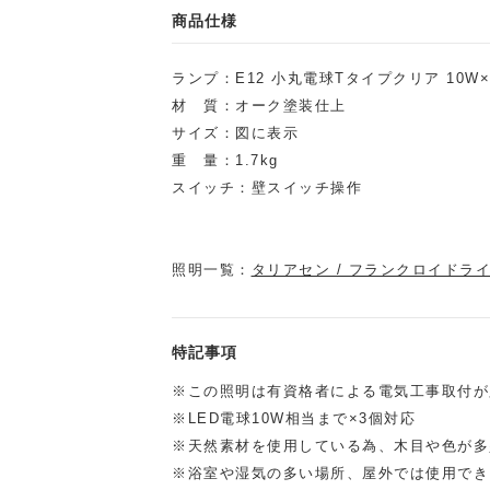
商品仕様
ランプ：E12 小丸電球Tタイプクリア 10W
材 質：オーク塗装仕上
サイズ：図に表示
重 量：1.7kg
スイッチ：壁スイッチ操作
照明一覧：
タリアセン / フランクロイドラ
特記事項
※この照明は有資格者による電気工事取付が
※LED電球10W相当まで×3個対応
※天然素材を使用している為、木目や色が多
※浴室や湿気の多い場所、屋外では使用でき