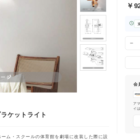
￥
9
お
届
け
先
数
の
量
都
道
府
県
会
ア
イ
ブラケットライト
・ホーム・スクールの体育館を劇場に改装した際に設