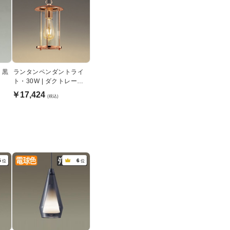
 黒
ランタンペンダントライ
ト・30W | ダクトレール
用
￥17,424
(税込)
5
6
位
位