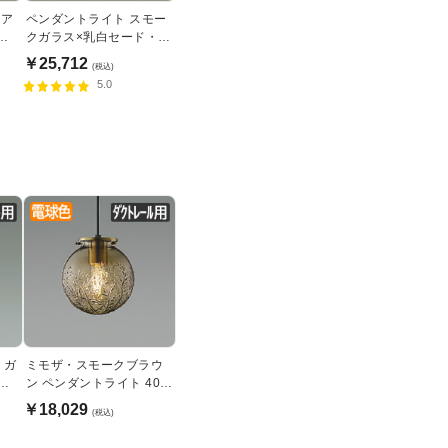
リア
ペンダントライト スモー
卓
クガラス×乳白セード・食
用
卓照明 ダクトレール専用
￥25,712
(税込)
5.0
 ガ
ミモザ・スモークブラウ
・
ン ペンダントライト 40W
| ダクトレール用
￥18,029
(税込)