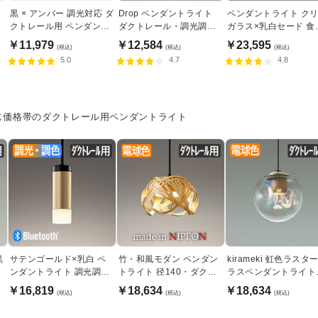
ン
黒 × アンバー 調光対応 ダ
Drop ペンダントライト
ペンダントライト ク
クトレール用 ペンダント
ダクトレール・調光調色
ガラス×乳白セード 食
ライト
60W相当 | Bluetooth
照明｜ダクトレール専
￥11,979
￥12,584
￥23,595
(税込)
(税込)
(税込)
5.0
4.7
4.8
じ価格帯のダクトレール用ペンダントライト
黒
サテンゴールド×乳白 ペ
竹・和風モダン ペンダン
kirameki 虹色ラスター
ンダントライト 調光調
トライト 径140・ダクト
ラスペンダントライト
色・ダクトレール用
レール用
ダクトレール用
￥16,819
￥18,634
￥18,634
(税込)
(税込)
(税込)