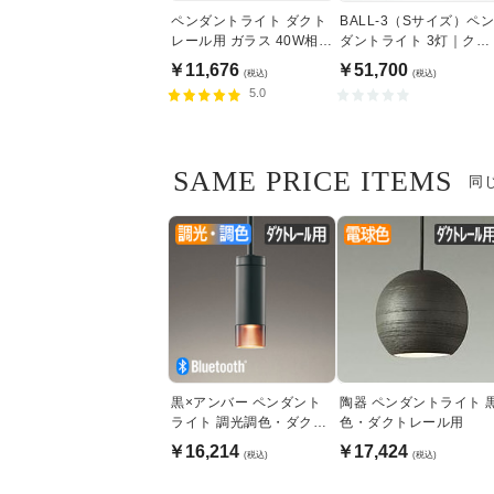
ペンダントライト ダクト
BALL-3（Sサイズ）ペ
レール用 ガラス 40W相
ダントライト 3灯｜クリ
当・調光対応
アガラス
￥11,676
￥51,700
(税込)
(税込)
5.0
SAME PRICE ITEMS
同
黒×アンバー ペンダント
陶器 ペンダントライト 
ライト 調光調色・ダクト
色・ダクトレール用
レール用
￥16,214
￥17,424
(税込)
(税込)