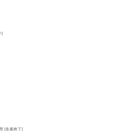
リ
 [生産終了]