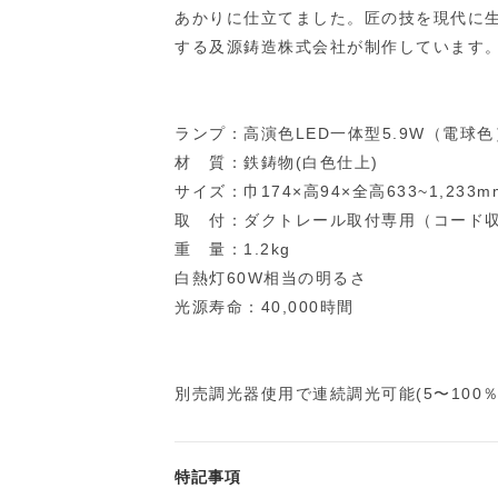
あかりに仕立てました。匠の技を現代に
する及源鋳造株式会社が制作しています
ランプ：高演色LED一体型5.9W（電球色
材 質：鉄鋳物(白色仕上)
サイズ：巾174×高94×全高633~1,23
取 付：ダクトレール取付専用（コード収
重 量：1.2kg
白熱灯60W相当の明るさ
光源寿命：40,000時間
別売調光器使用で連続調光可能(5〜100％
特記事項