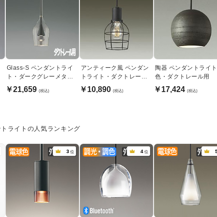
イ
Glass-S ペンダントライ
アンティーク風 ペンダン
陶器 ペンダントライト
ト・ダークグレーメタリ
トライト・ダクトレール
色・ダクトレール用
ック | ダクトレール用
用
￥21,659
￥10,890
￥17,424
(税込)
(税込)
(税込)
ントライトの人気ランキング
3
4
位
位