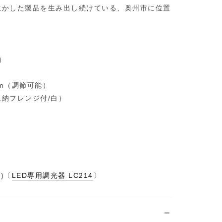
生かした製品を生み出し続けている、奥州市に位置
。
）
3mm（調節可能）
納フレンジ付/白）
)〔
LED専用調光器 LC214
〕