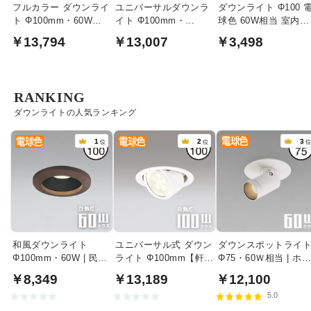
フルカラー ダウンライ
ユニバーサルダウンラ
ダウンライト Φ100 
ト Φ100mm・60W
イト Φ100mm・
球色 60W相当 室内屋
Bluetooth｜ホワイト
JDR65W | ホワイト
外兼用｜シルバー
￥13,794
￥13,007
￥3,498
RANKING
ダウンライトの人気ランキング
1
2
3
位
位
和風ダウンライト
ユニバーサル式 ダウン
ダウンスポットライ
Φ100mm・60W | 民芸
ライト Φ100mm【軒
Φ75・60Ｗ相当 | ホ
塗
下・室内兼用】
イト
￥8,349
￥13,189
￥12,100
5.0