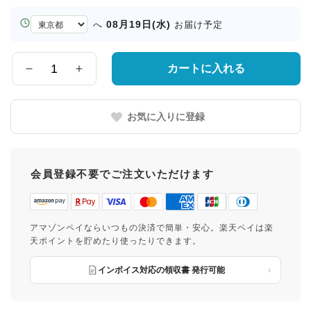
お
08月19日(水)
へ
お届け予定
届
け
先
カートに入れる
数
の
量
都
道
お気に入りに登録
府
県
会員登録不要でご注文いただけます
アマゾンペイならいつもの決済で簡単・安心。楽天ペイは楽
天ポイントを貯めたり使ったりできます。
インボイス対応の領収書 発行可能