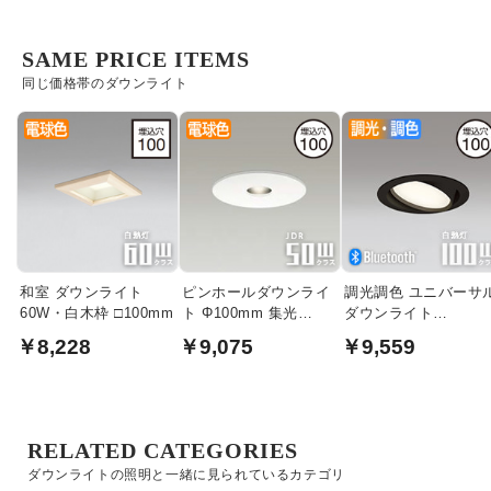
SAME PRICE ITEMS
同じ価格帯のダウンライト
和室 ダウンライト
ピンホールダウンライ
調光調色 ユニバーサ
60W・白木枠 □100mm
ト Φ100mm 集光
ダウンライト
50W・電球色
Φ100mm・100W｜ブ
￥8,228
￥9,075
￥9,559
ラック
RELATED CATEGORIES
ダウンライトの照明と一緒に見られているカテゴリ