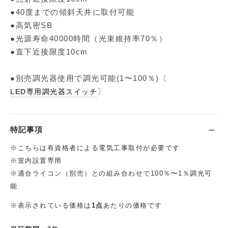
●40度までの傾斜天井に取付可能
●高気密SB
●光源寿命40000時間（光束維持率70％）
●直下近接限度10cm
●別売調光器使用で調光可能(1〜100％)〔
〕
LED専用調光器スイッチ
特記事項
※こちらは有資格者による電気工事取付が必要です
※室内設置専用
※適合ライコン（別売）との組み合わせで100％〜1％調光可
能
※表示されている価格は
1点
あたりの価格です