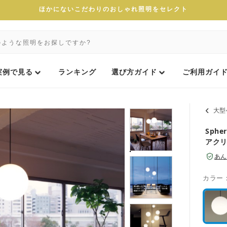
ほかにないこだわりのおしゃれ照明をセレクト
実例で見る
ランキング
選び方ガイド
ご利用ガイ
大型
Sph
アク
あん
カラー