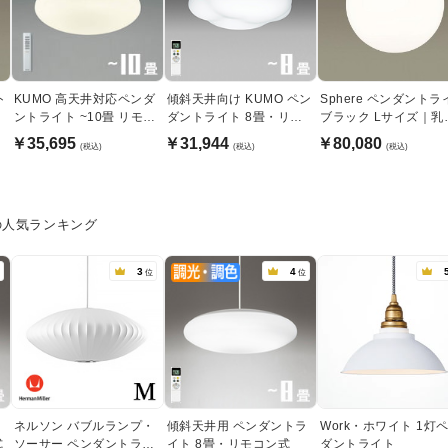
ト
KUMO 高天井対応ペンダ
傾斜天井向け KUMO ペン
Sphere ペンダントラ
ントライト ~10畳 リモコ
ダントライト 8畳・リモ
ブラック Lサイズ｜乳
ン式 | 引掛シーリング式
コン式
アクリル球体
￥35,695
￥31,944
￥80,080
(税込)
(税込)
(税込)
の人気ランキング
3
4
位
位
ト
ネルソン バブルランプ・
傾斜天井用 ペンダントラ
Work・ホワイト 1灯
式
ソーサー ペンダントライ
イト 8畳・リモコン式
ダントライト