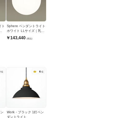
イト
Sphere ペンダントライト
白
ホワイト LLサイズ｜乳白
アクリル球体
￥143,440
(税込)
5
6
位
位
ペン
Work・ブラック 1灯ペン
ダントライト