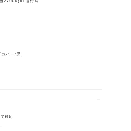
色2700K)×1個付属
）
カバー/黒）
まで対応
す