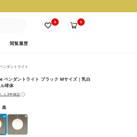
0
0
ド
閲覧履歴
ペンダントライト
ere ペンダントライト ブラック Mサイズ｜乳白
リル球体
しん3年保証
i
：
黒