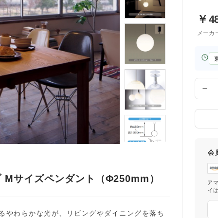
￥
4
メーカ
お
届
け
先
数
の
量
都
道
府
県
会
Mサイズペンダント（Φ250mm）
ア
イ
がるやわらかな光が、リビングやダイニングを落ち