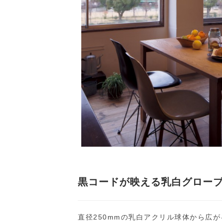
黒コードが映える乳白グローブ 
直径250mmの乳白アクリル球体から広