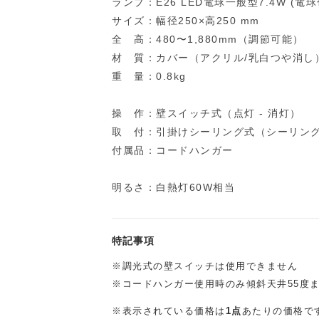
ランプ：E26 LED電球一般型7.4W (電球
サイズ：幅径250×高250 mm
全 高：480〜1,880mm（調節可能）
材 質：カバー（アクリル/乳白つや消し
重 量：0.8kg
操 作：壁スイッチ式（点灯 - 消灯）
取 付：引掛けシーリング式（シーリング
付属品：コードハンガー
明るさ：白熱灯60W相当
特記事項
※調光式の壁スイッチは使用できません
※コードハンガー使用時のみ傾斜天井55度
※表示されている価格は
1点
あたりの価格で