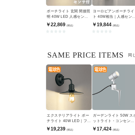
ポーチライト 玄関 間接照
ヨーロピアンポーチライ
明 40W LED 人感センサ |
ト 40W相当｜人感セン
ブラック
付
￥22,869
￥19,844
(税込)
(税込)
SAME PRICE ITEMS
同
エクステリアライト ポー
ガーデンライト 50W ス
チライト 40W LED｜フィ
ットライト・コンセント
ラメントランプ
式｜シルバー
￥19,239
￥17,424
(税込)
(税込)