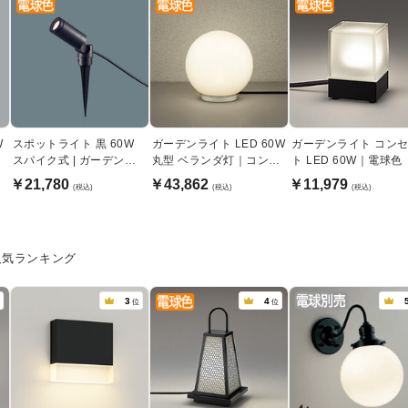
W
スポットライト 黒 60W
ガーデンライト LED 60W
ガーデンライト コン
スパイク式 | ガーデンラ
丸型 ベランダ灯｜コンセ
ト LED 60W｜電球色
イト・植栽演出
ント式
￥21,780
￥43,862
￥11,979
(税込)
(税込)
(税込)
人気ランキング
3
4
位
位