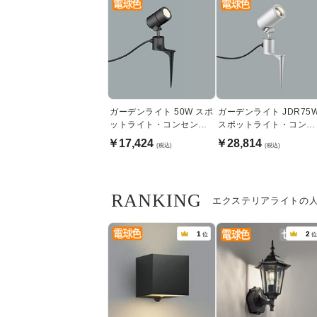
ガーデンライト 50W スポ
ガーデンライト JDR75
ットライト・コンセント
スポットライト・コンセ
式｜ブラック
ント式｜シルバー
￥17,424
￥28,814
(税込)
(税込)
RANKING
エクステリアライトの
1
2
位
位