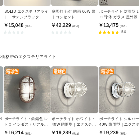
SOLID エクステリアライ
庭園灯 行灯 防雨 60W 黒
ポーチライト 防雨型 
サ
ト・サテンブラック｜
｜コンセント
ロ 球体 ガラス 屋外照
40W相当
｜エクステリアライト
￥15,048
￥42,229
￥13,475
(税込)
(税込)
(税込)
5.0
じ価格帯のエクステリアライト
ポ
ポーチライト・鉄錆色 レ
ポーチライト ホワイト・
ポーチライト シルバ
トロ インダストリアル｜
40W 防雨型｜エクステリ
40W 防雨型｜エクス
40W
アライト
アライト
￥16,214
￥19,239
￥19,239
(税込)
(税込)
(税込)