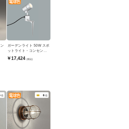
セン
ガーデンライト 50W スポ
ットライト・コンセント
式｜シルバー
￥17,424
(税込)
5
6
位
位