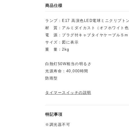
商品仕様
ランプ：E17 高演色LED電球ミニクリプトン
材 質：アルミダイカスト（オフホワイト色塗
電 源：プラグ付キャブタイヤケーブル５m
サイズ：図に表示
重 量：2kg
白熱灯50W相当の明るさ
光源寿命：40,000時間
防雨型
タイマースイッチの説明
特記事項
※調光器不可