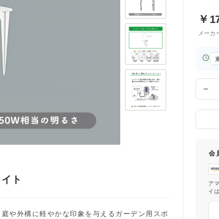
￥
1
メーカ
お
届
け
先
数
の
量
都
道
府
県
会
ライト
ア
イ
、庭や外構に軽やかな印象を与えるガーデン用スポ