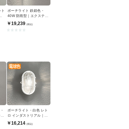
レト
ポーチライト 鉄錆色・
明
40W 防雨型｜エクステリ
アライト
￥19,239
(税込)
ー・
ポーチライト・白色 レト
テリ
ロ インダストリアル｜
40W
￥16,214
(税込)