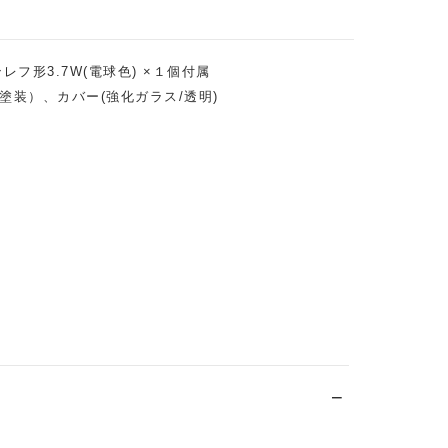
レフ形3.7W(電球色) ×１個付属
装）、カバー(強化ガラス/透明)