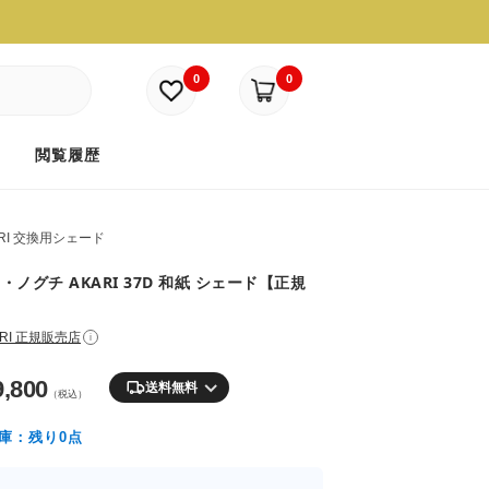
0
0
ド
閲覧履歴
ARI 交換用シェード
・ノグチ AKARI 37D 和紙 シェード【正規
ARI 正規販売店
i
9,800
送料無料
（税込）
庫：残り0点