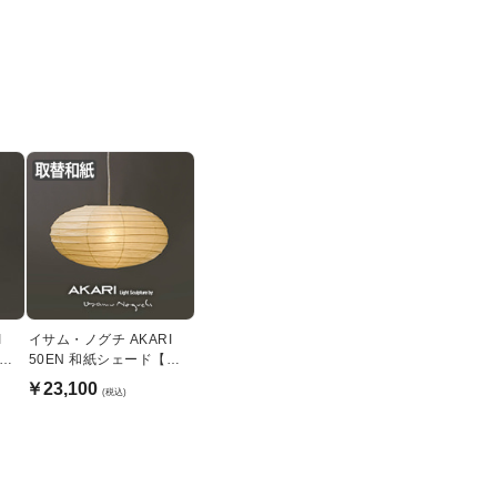
I
イサム・ノグチ AKARI
【正
50EN 和紙シェード【正
規品】
￥23,100
(税込)