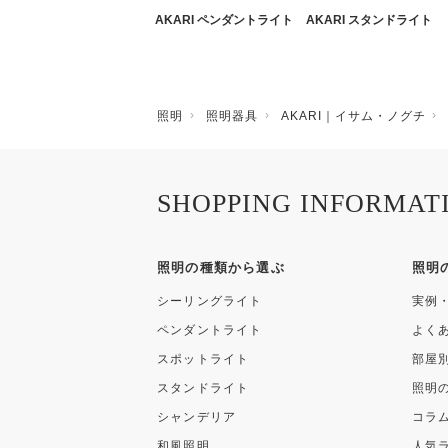
AKARI ペンダントライト
AKARI スタンドライト
照明
照明器具
AKARI｜イサム・ノグチ
SHOPPING INFORMAT
照明の種類から選ぶ
照明
シーリングライト
実例
ペンダントライト
よく
スポットライト
部屋
スタンドライト
照明
シャンデリア
コラ
和風照明
人気