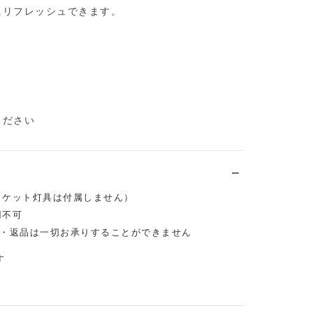
にリフレッシュできます。
ください
ソケット灯具は付属しません）
用不可
・返品は一切お承りすることができません
す