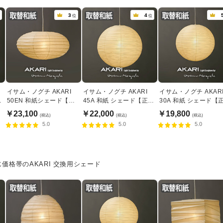
3
4
位
位
イサム・ノグチ AKARI
イサム・ノグチ AKARI
イサム・ノグチ AKAR
規
50EN 和紙シェード【正
45A 和紙 シェード【正規
30A 和紙 シェード【
規品】
品】
品】
￥23,100
￥22,000
￥19,800
(税込)
(税込)
(税込)
5.0
5.0
5.0
じ価格帯のAKARI 交換用シェード