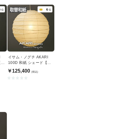
5
6
位
位
I
イサム・ノグチ AKARI
正規
100D 和紙 シェード【正
規品】
￥125,400
(税込)