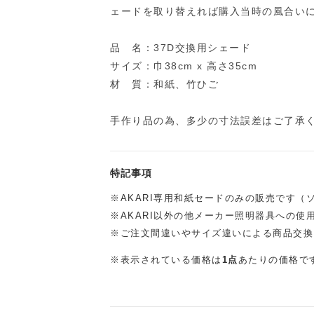
ェードを取り替えれば購入当時の風合い
品 名：37D交換用シェード
サイズ：巾38cm x 高さ35cm
材 質：和紙、竹ひご
手作り品の為、多少の寸法誤差はご了承
特記事項
※AKARI専用和紙セードのみの販売です（
※AKARI以外の他メーカー照明器具への使
※ご注文間違いやサイズ違いによる商品交換
※表示されている価格は
1点
あたりの価格で