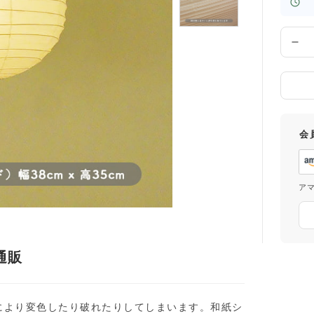
数
量
会
ア
通販
化により変色したり破れたりしてしまいます。和紙シ