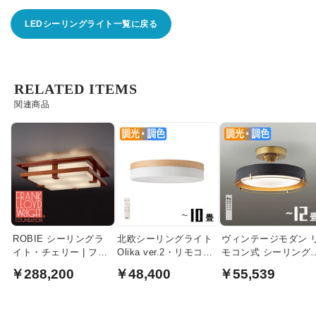
LEDシーリングライト一覧に戻る
RELATED ITEMS
関連商品
ROBIE シーリングラ
北欧シーリングライト
ヴィンテージモダン 
イト・チェリー | フラ
Olika ver.2・リモコン
モコン式 シーリング
ンク・ロイド・ライト
付｜ホワイト
イト ~12畳・ブラッ
￥288,200
￥48,400
￥55,539
色