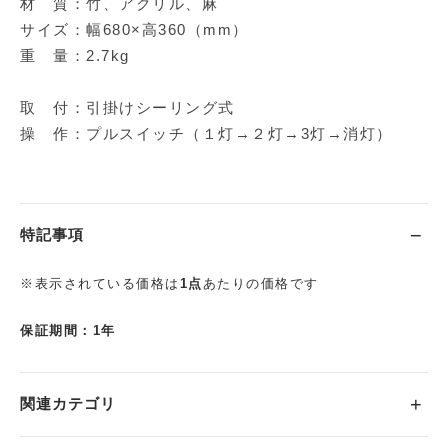
材 質：竹、アクリル、麻
サイズ：幅680×高360（mm）
重 量：2.7kg
取 付：引掛けシーリング式
操 作：プルスイッチ（１灯→２灯→3灯→消灯）
特記事項
※表示されている価格は
1点
あたりの価格です
保証期間：1年
関連カテゴリ