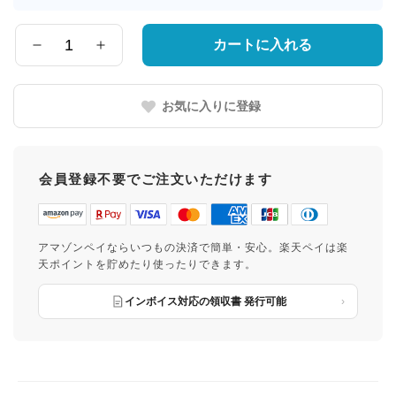
届
け
先
カートに入れる
数
の
量
都
道
お気に入りに登録
府
県
会員登録不要でご注文いただけます
アマゾンペイならいつもの決済で簡単・安心。楽天ペイは楽
天ポイントを貯めたり使ったりできます。
インボイス対応の領収書 発行可能