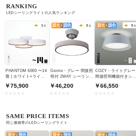
RANKING
LEDシーリングライトの人気ランキング
1
2
3
位
位
PHANTOM 6000 〜14
Giorno・グレー 間接照
COZY・ライトグレー
畳 | ホワイト×ライト
明付 2WAY シーリング
間接照明機能付きシ
ウッド
ライト | 〜8畳・リモコ
リングライト｜〜8畳
￥75,900
￥46,200
￥66,550
ン付
SAME PRICE ITEMS
同じ価格帯のLEDシーリングライト