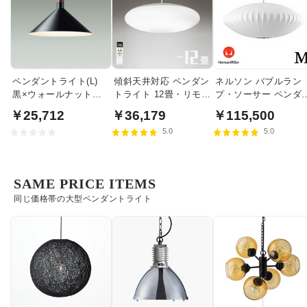
ペンダントライト(L)
傾斜天井対応 ペンダン
ネルソン バブルラン
黒×ウォールナット色
トライト 12畳・リモコ
プ・ソーサー ペンダ
食卓照明 | 100W
ン式
トライト・ミディア
￥25,712
￥36,179
￥115,500
｜ハーマンミラー
5.0
5.0
SAME PRICE ITEMS
同じ価格帯の大型ペンダントライト