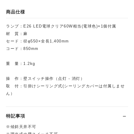
商品仕様
ランプ：E26 LED電球クリア60W相当(電球色)×1個付属
材 質：麻
セード：径φ550×全長1,400mm
コード：850mm
重 量：1.2kg
操 作：壁スイッチ操作（点灯 - 消灯）
取 付：引掛けシーリング式(シーリングカバーは付属しませ
ん）
特記事項
※傾斜天井不可