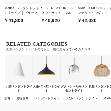
Mallee ペンダントライ
SILVER BYRON ペン
AMBER MOON-6 シ
ト Lサイズ｜ブラック
ダントライト｜シルバ
ンデリアペンダント
ー
イト
￥41,800
￥40,920
￥42,020
RELATED CATEGORIES
大型ペンダントライトの照明と一緒に見られているカテゴリ
小型ペンダントライ
大型ペンダントライ
ダクトレール用ペン
和風ペンダント
ト
ト
ダントライト
ト
照明
照明器具
ペンダントライト
大型ペンダントライト
Ma