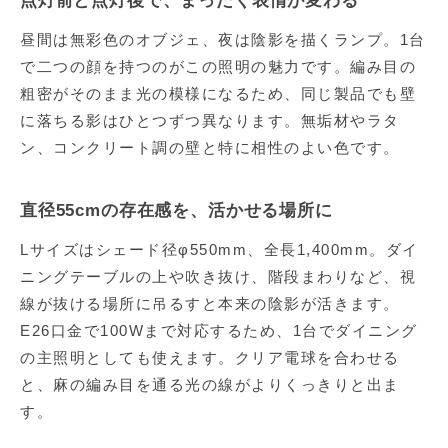
点灯前と点灯後で、まったく表情が変わる
昼間は無彩色のオブジェ、夜は陰影を描くランプ。1台
で二つの顔を持つのがこの照明の魅力です。編み目の
粗密がそのまま光の模様になるため、同じ製品でも壁
に落ちる影はひとつずつ異なります。無垢材やラタ
ン、コンクリート調の壁と特に相性のよい色です。
直径55cmの存在感を、活かせる場所に
Lサイズはシェード径φ550mm、全長1,400mm。ダイ
ニングテーブルの上や吹き抜け、階段まわりなど、視
線が抜ける場所に吊るすと本来の陰影が活きます。
E26口金で100Wまで対応するため、1台でダイニング
の主照明としても使えます。クリア電球を合わせる
と、麻の編み目を通る光の線がよりくっきりと出ま
す。