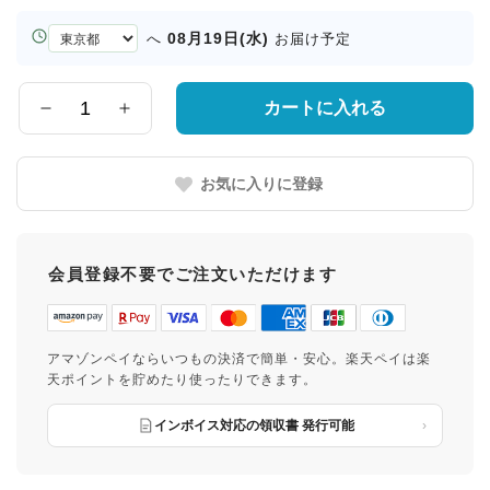
お
08月19日(水)
へ
お届け予定
届
け
先
カートに入れる
数
の
量
都
道
お気に入りに登録
府
県
会員登録不要でご注文いただけます
アマゾンペイならいつもの決済で簡単・安心。楽天ペイは楽
天ポイントを貯めたり使ったりできます。
インボイス対応の領収書 発行可能