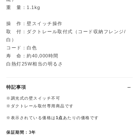
重 量：1.1kg
操 作：壁スイッチ操作
取 付：ダクトレール取付式（コード収納フレンジ/
白）
コード：白色
寿 命：約40,000時間
白熱灯25W相当の明るさ
特記事項
※調光式の壁スイッチ不可
※ダクトレール取付専用商品です
※表示されている価格は
1点
あたりの価格です
保証期間：3年