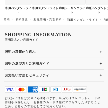
和風ペンダントライ
和風スタンドライト
和風シーリングライ
和紙ペンダント
ト
ト
ト
照明
照明器具
和風照明・和室照明
和風ペンダントライト
和
SHOPPING INFORMATION
照明器具とご利用ガイド
+
照明の種類から選ぶ
+
照明の選び方とご利用ガイド
+
お支払い方法とセキュリティ
お支払い情報は安全に処理されます。当店ではクレジットカードの
詳細を保存したり、お客様のカード情報にアクセスしたりすること
はありませんので安心してご利用ください。