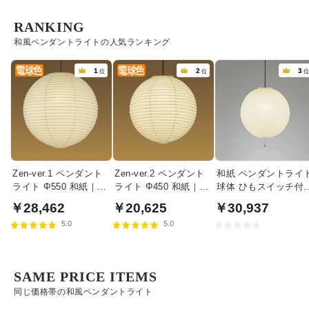
RANKING
和風ペンダントライトの人気ランキング
1
2
3
位
位
Zen-ver.1 ペンダント
Zen-ver.2 ペンダント
和紙 ペンダントライ
ライト Φ550 和紙｜
ライト Φ450 和紙｜
球体 ひもスイッチ付 
60W相当
40W相当
200W相当・黒コード
￥28,462
￥20,625
￥30,937
5.0
5.0
SAME PRICE ITEMS
同じ価格帯の和風ペンダントライト