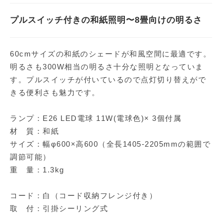
プルスイッチ付きの和紙照明〜8畳向けの明るさ
60cmサイズの和紙のシェードが和風空間に最適です。
明るさも300W相当の明るさ十分な照明となっていま
す。プルスイッチが付いているので点灯切り替えがで
きる便利さも魅力です。
ランプ：E26 LED電球 11W(電球色)× 3個付属
材 質：和紙
サイズ：幅φ600×高600（全長1405-2205mmの範囲で
調節可能）
重 量：1.3kg
コード：白（コード収納フレンジ付き）
取 付：引掛シーリング式