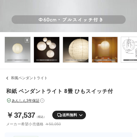
和風ペンダントライト
和紙 ペンダントライト 8畳 ひもスイッチ付
あんしん3年保証
i
￥
37,537
送料無料
（税込）
メーカー希望小売価格
￥50,050