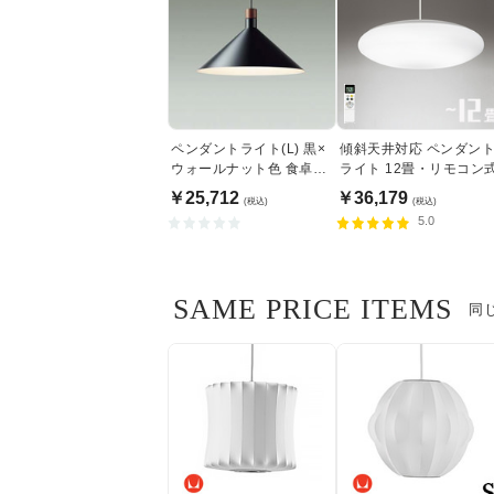
ペンダントライト(L) 黒×
傾斜天井対応 ペンダン
ウォールナット色 食卓照
ライト 12畳・リモコン
明 | 100W
￥25,712
￥36,179
(税込)
(税込)
5.0
SAME PRICE ITEMS
同