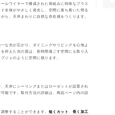
チールワイヤーで構成された骨組みに特殊なプラス
ード全体がやさしく発光し、空間に落ち着いた明る
ながら、天井まわりに自然な存在感をつくります。
均一な光が広がり、ダイニングやリビングを心地よ
さを抑えた光の質は、長時間過ごす空間にも取り入
オブジェのように空間に残ります。
で、天井にシーリングまたはローゼットが設置され
が可能です。取付方法の詳細は、商品ページ内の説
て調整することができます。
短くカット
、
長く加工