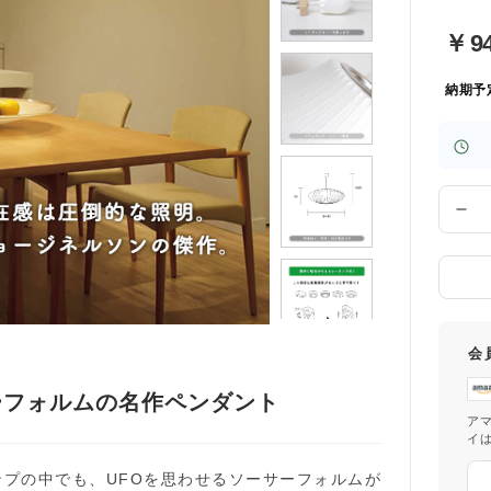
￥
9
納期予
数
量
会
ーフォルムの名作ペンダント
ア
イ
プの中でも、UFOを思わせるソーサーフォルムが