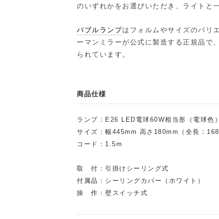
のいずれかをお選びいただき、ライトと
バブルランプ
はフォルムやサイズのバリ
ーマンミラーが公式に製造する正規品で
られています。
商品仕様
ランプ：E26 LED電球60W相当形（電球色
サイズ：幅445mm 高さ180mm（全長：16
コード：1.5m
取 付：引掛けシーリング式
付属品：シーリングカバー（ホワイト）
操 作：壁スイッチ式