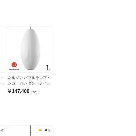
プ・
ネルソン バブルランプ・
ライ
シガー ペンダントライ
ト・ラージ｜ハーマンミ
￥147,400
(税込)
ラー
5
6
位
位