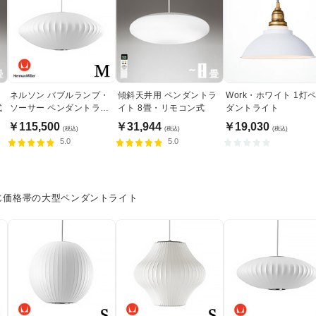
ト
ネルソン バブルランプ・
傾斜天井用 ペンダントラ
Work・ホワイト 1灯
式
ソーサー ペンダントライ
イト 8畳・リモコン式
ダントライト
ト・ミディアム｜ハーマ
￥115,500
￥31,944
￥19,030
(税込)
(税込)
(税込)
ンミラー
5.0
5.0
じ価格帯の大型ペンダントライト