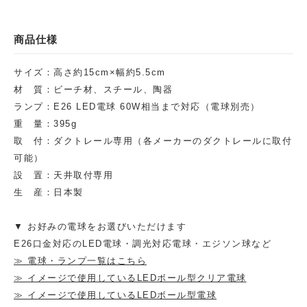
商品仕様
サイズ：高さ約15cm×幅約5.5cm
材 質：ビーチ材、スチール、陶器
ランプ：E26 LED電球 60W相当まで対応（電球別売）
重 量：395g
取 付：ダクトレール専用（各メーカーのダクトレールに取付
可能）
設 置：天井取付専用
生 産：日本製
▼ お好みの電球をお選びいただけます
E26口金対応のLED電球・調光対応電球・エジソン球など
≫ 電球・ランプ一覧はこちら
≫ イメージで使用しているLEDボール型クリア電球
≫ イメージで使用しているLEDボール型電球