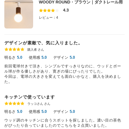
WOODY ROUND・ブラウン｜ダクトレール用
4.3
レビュー：4
デザインが素敵で、気に入りました。
購入者 さん
明るさ
使用感
デザイン
5.0
5.0
5.0
前回電球付きで頂き、シンプルですっきりなのに、ウッドとボー
ル球が作る優しさがあり、寛ぎの場にびったりでした。
今回は、電球の大きさを変えても面白いかなと、購入を決めまし
た。
キッチンで使っています
ラッコさん さん
明るさ
使用感
デザイン
5.0
5.0
5.0
ウッド調のキッチンに合うスポットを探しました。濃い目の茶色
がぴったり合っていましたのでこちらを２点買いました。