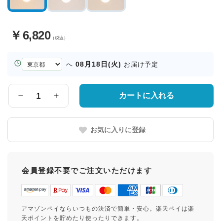
￥
6,820
（税込）
お
08月18日(火)
へ
お届け予定
届
け
先
カートに入れる
数
の
量
都
道
お気に入りに登録
府
県
会員登録不要でご注文いただけます
アマゾンペイならいつもの決済で簡単・安心。楽天ペイは楽
天ポイントを貯めたり使ったりできます。