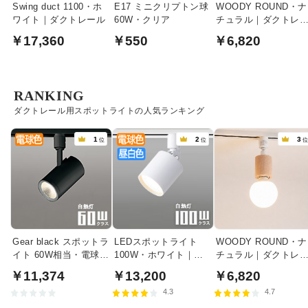
Swing duct 1100・ホ
E17 ミニクリプトン球
WOODY ROUND・ナ
ワイト｜ダクトレール
60W・クリア
チュラル｜ダクトレ
ル用
￥17,360
￥550
￥6,820
RANKING
ダクトレール用スポットライトの人気ランキング
1
2
3
位
位
Gear black スポットラ
LEDスポットライト
WOODY ROUND・ナ
イト 60W相当・電球色
100W・ホワイト｜光
チュラル｜ダクトレ
| ダクトレール用
色切替
ル用
￥11,374
￥13,200
￥6,820
4.3
4.7