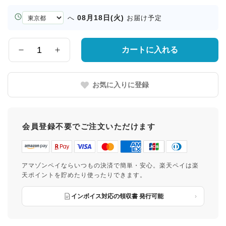
お
08月18日(火)
へ
お届け予定
届
け
先
カートに入れる
数
の
量
都
道
お気に入りに登録
府
県
会員登録不要でご注文いただけます
アマゾンペイならいつもの決済で簡単・安心。楽天ペイは楽
天ポイントを貯めたり使ったりできます。
インボイス対応の領収書 発行可能