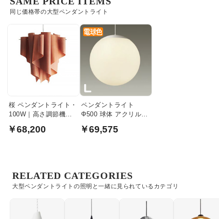
SAME PRICE ITEMS
同じ価格帯の大型ペンダントライト
桜 ペンダントライト・
ペンダントライト
100W｜高さ調節機能
Φ500 球体 アクリル
付き
(L)｜吹き抜け・高天井
￥68,200
￥69,575
向け
RELATED CATEGORIES
大型ペンダントライトの照明と一緒に見られているカテゴリ