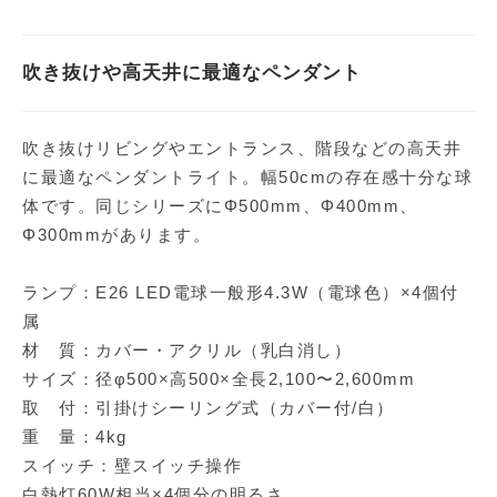
吹き抜けや高天井に最適なペンダント
吹き抜けリビングやエントランス、階段などの高天井
に最適なペンダントライト。幅50cmの存在感十分な球
体です。同じシリーズにΦ500mm、Φ400mm、
Φ300mmがあります。
ランプ：E26 LED電球一般形4.3W（電球色）×4個付
属
材 質：カバー・アクリル（乳白消し）
サイズ：径φ500×高500×全長2,100〜2,600mm
取 付：引掛けシーリング式（カバー付/白）
重 量：4kg
スイッチ：壁スイッチ操作
白熱灯60W相当×4個分の明るさ