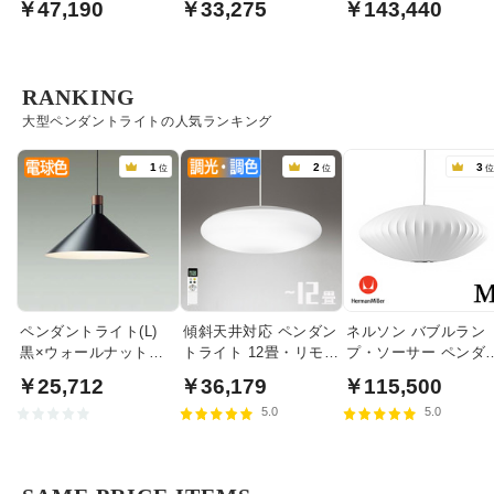
￥47,190
￥33,275
￥143,440
向け
向け
RANKING
大型ペンダントライトの人気ランキング
1
2
3
位
位
ペンダントライト(L)
傾斜天井対応 ペンダン
ネルソン バブルラン
黒×ウォールナット色
トライト 12畳・リモコ
プ・ソーサー ペンダ
食卓照明 | 100W
ン式
トライト・ミディア
￥25,712
￥36,179
￥115,500
｜ハーマンミラー
5.0
5.0