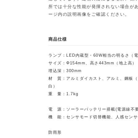
所では十分な性能が発揮されない場合が
ージ内の説明画像をご確認ください。
商品仕様
ランプ：LED内蔵型・60W相当の明るさ（
サイズ：Φ154mm、高さ443mm（地上高）
埋込深：300mm
材 質：アルミダイカスト、アルミ、鋼板（
白）
重 量：1.7kg
電 源：ソーラーバッテリー搭載(電源線不要
機 能：センサモード切替機能、人感センサ
防雨形