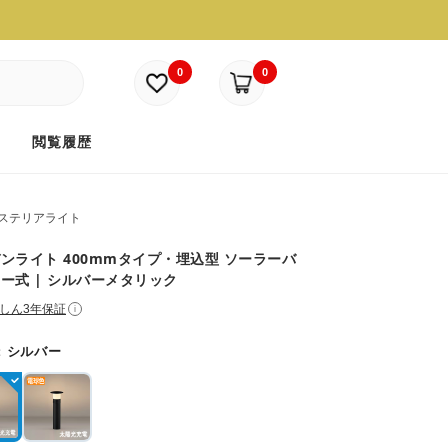
0
0
ド
閲覧履歴
ステリアライト
ンライト 400mmタイプ・埋込型 ソーラーバ
ー式 | シルバーメタリック
しん3年保証
i
：
シルバー