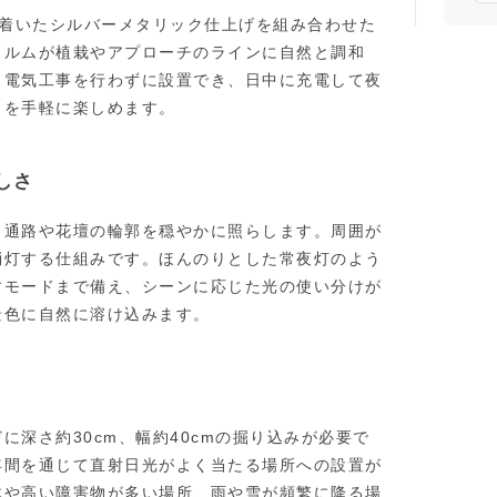
ち着いたシルバーメタリック仕上げを組み合わせた
ォルムが植栽やアプローチのラインに自然と調和
。電気工事を行わずに設置でき、日中に充電して夜
出を手軽に楽しめます。
しさ
、通路や花壇の輪郭を穏やかに照らします。周囲が
消灯する仕組みです。ほんのりとした常夜灯のよう
すモードまで備え、シーンに応じた光の使い分けが
景色に自然に溶け込みます。
深さ約30cm、幅約40cmの掘り込みが必要で
年間を通じて直射日光がよく当たる場所への設置が
木や高い障害物が多い場所、雨や雪が頻繁に降る場