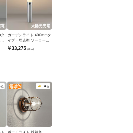
mタ
ガーデンライト 400mmタ
ーバ
イプ・埋込型 ソーラーバ
メ
ッテリー式 | シルバーメ
￥33,275
(税込)
タリック
5
6
位
位
レト
ポーチライト 鉄錆色・