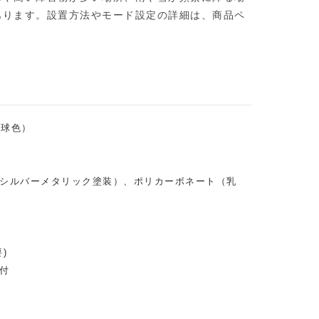
あります。設置方法やモード設定の詳細は、商品ペ
電球色）
シルバーメタリック塗装）、ポリカーボネート（乳
)
付