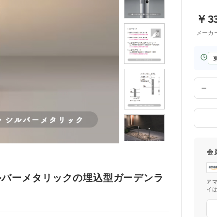
￥
3
メーカ
お
届
け
先
数
の
量
都
道
府
県
会
ルバーメタリックの埋込型ガーデンラ
ア
イ