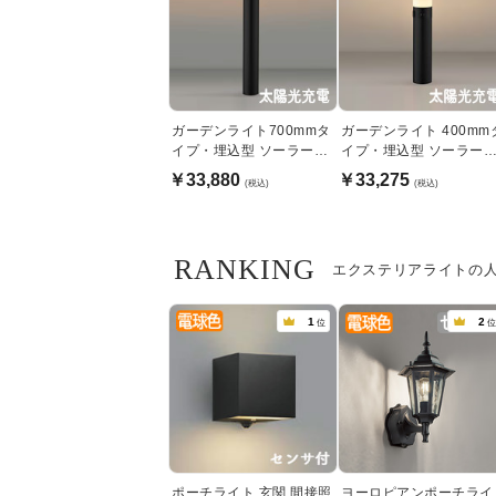
ガーデンライト700mmタ
ガーデンライト 400mm
イプ・埋込型 ソーラーバ
イプ・埋込型 ソーラー
ッテリー式 | ブラック
ッテリー式 | ブラック
￥33,880
￥33,275
(税込)
(税込)
RANKING
エクステリアライトの
1
2
位
位
ポーチライト 玄関 間接照
ヨーロピアンポーチライ