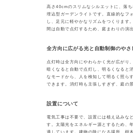
高さ40cmのスリムなシルエットに、落
埋込型ガーデンライトです。直線的なフ
し、足元に軽やかなリズムをつくります
間は自動で点灯するため、庭まわりの演
全方向に広がる光と自動制御のやさ
点灯時は全方向にやわらかく光が広がり
暗くなると自動で点灯し、明るくなると
なモードから、人を検知して明るく照ら
できます。消灯時も主張しすぎず、庭の
設置について
電気工事は不要で、設置には植え込みなどに
す。太陽光をエネルギー源とするため、
適しています。建物の陰になる場所、樹