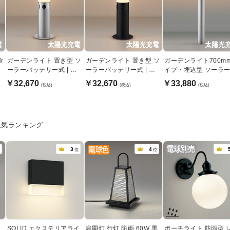
タ
ガーデンライト 置き型 ソ
ガーデンライト 置き型 ソ
ガーデンライト700m
バ
ーラーバッテリー式 | シ
ーラーバッテリー式 | ブ
イプ・埋込型 ソーラ
ルバーメタリック
ラック
ッテリー式 | シルバー
￥32,670
￥32,670
￥33,880
(税込)
(税込)
(税込)
タリック
人気ランキング
3
4
位
位
SOLID エクステリアライ
庭園灯 行灯 防雨 60W 黒
ポーチライト 防雨型 