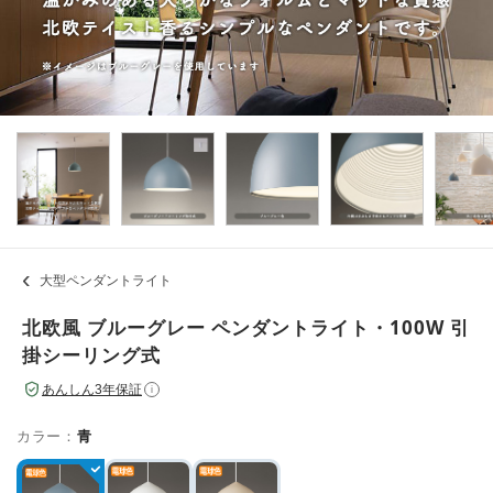
大型ペンダントライト
北欧風 ブルーグレー ペンダントライト・100W 引
掛シーリング式
あんしん3年保証
i
カラー：
青