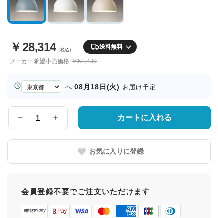
￥
28,314
送料無料
（税込）
メーカー希望小売価格
￥51,480
お
08月18日(火)
へ
お届け予定
届
け
先
カートに入れる
数
の
量
都
道
お気に入りに登録
府
県
会員登録不要でご注文いただけます