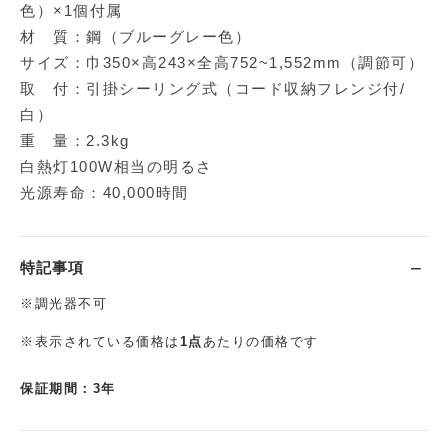
色）×1個付属
材 質：鋼（ブルーグレー色）
サイズ：巾350×高243×全高752~1,552mm（調節可）
取 付：引掛シーリング式（コード収納フレンジ付/
白）
重 量：2.3kg
白熱灯100W相当の明るさ
光源寿命：40,000時間
特記事項
※調光器不可
※表示されている価格は
1点
あたりの価格です
保証期間：3年