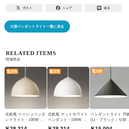
ポスト
シェア
送る
大型ペンダントライト一覧に戻る
RELATED ITEMS
関連商品
北欧風 ベージュペンダ
北欧風 マットホワイト
ペンダントライト 円
ントライト・100W 引
ペンダント・100W 引
(L)・ブラック｜引掛
掛シーリング式
掛シーリング式
ーリング式
￥28,314
￥28,314
￥15,004