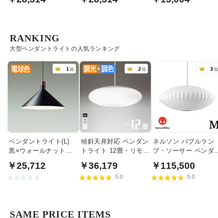
RANKING
大型ペンダントライトの人気ランキング
1
2
3
位
位
ペンダントライト(L)
傾斜天井対応 ペンダン
ネルソン バブルラン
黒×ウォールナット色
トライト 12畳・リモコ
プ・ソーサー ペンダ
食卓照明 | 100W
ン式
トライト・ミディア
￥25,712
￥36,179
￥115,500
｜ハーマンミラー
5.0
5.0
SAME PRICE ITEMS