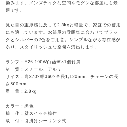
染みます。メンズライクな空間やモダンな部屋にも最
適です。
見た目の重厚感に反して2.8kgと軽量で、家庭での使用
にも適しています。お部屋の雰囲気に合わせてブラッ
クとシルバーの2色をご用意。シンプルながら存在感が
あり、スタイリッシュな空間を演出します。
ランプ：E26 100W白熱球×1個付属
材 質：スチール、アルミ
サイズ：高370×幅360×全長1,120mm、チェーンの長
さ500mm
重 量：2.8kg
カラー：黒色
操 作：壁スイッチ操作
取 付：引掛けシーリング式