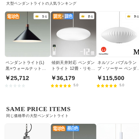
大型ペンダントライトの人気ランキング
1
2
3
位
位
ペンダントライト(L)
傾斜天井対応 ペンダン
ネルソン バブルラン
黒×ウォールナット色
トライト 12畳・リモコ
プ・ソーサー ペンダ
食卓照明 | 100W
ン式
トライト・ミディア
￥25,712
￥36,179
￥115,500
｜ハーマンミラー
5.0
5.0
SAME PRICE ITEMS
同じ価格帯の大型ペンダントライト