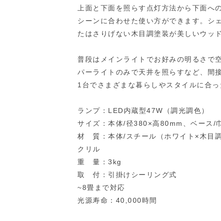
上面と下面を照らす点灯方法から下面へ
シーンに合わせた使い方ができます。シ
たはさりげない木目調塗装が美しいウッ
普段はメインライトでお好みの明るさで
パーライトのみで天井を照らすなど、間
1台でさまざまな暮らしやスタイルに合
ランプ：LED内蔵型47W（調光調色）
サイズ：本体/径380×高80mm、ベース/巾
材 質：本体/スチール（ホワイト×木目
クリル
重 量：3kg
取 付：引掛けシーリング式
~8畳まで対応
光源寿命：40,000時間