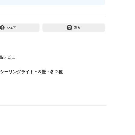
シェア
送る
品レビュー
トシーリングライト ~８畳・各２種