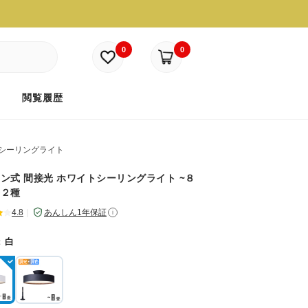
0
0
ド
閲覧履歴
Dシーリングライト
ン式 間接光 ホワイトシーリングライト ~８
各２種
4.8
｜
あんしん1年保証
i
：
白