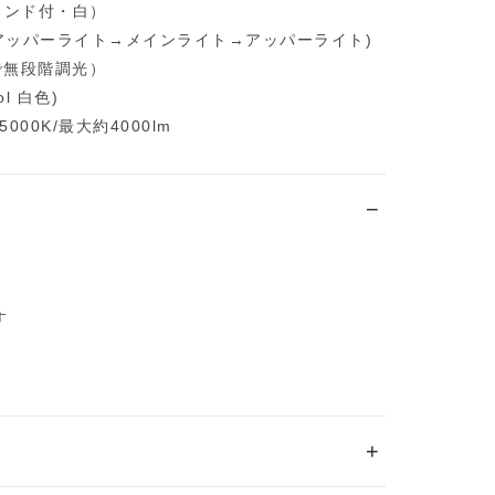
タンド付・白）
+アッパーライト→メインライト→アッパーライト)
で無段階調光）
l 白色)
000K/最大約4000lm
す