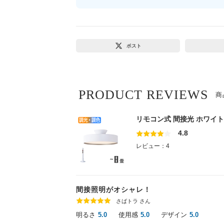
ポスト
PRODUCT REVIEWS
商
リモコン式 間接光 ホワイ
4.8
レビュー：4
間接照明がオシャレ！
さばトラ さん
明るさ
使用感
デザイン
5.0
5.0
5.0