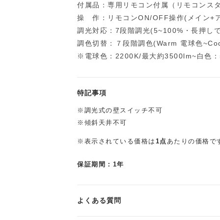
付属品：専用リモコン付属（リモコンス
操 作：リモコンON/OFF操作(メイン
調光対応：7段階調光(5~100%・長押し
調色切替：７段階調色(Warm 電球色~Coo
※電球色：2200K/最大約3500lm~白色：5
特記事項
※調光式の壁スイッチ不可
※傾斜天井不可
※表示されている価格は
1点
あたりの価格で
保証期間：1年
よくある質問