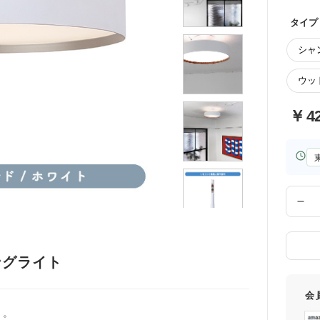
タイプ
シャ
ウッド
￥
4
お
届
け
先
数
の
量
都
道
府
ングライト
県
会
ト。