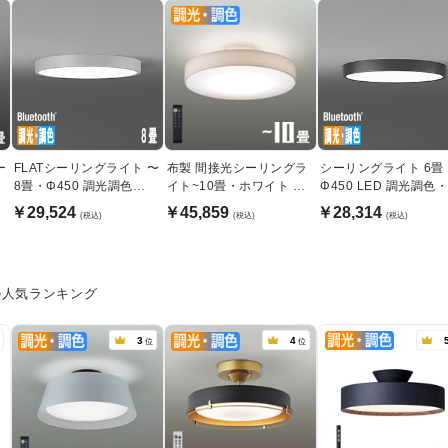
ー
FLATシーリングライト 〜
布製 間接光シーリングラ
シーリングライト 6畳
8畳・Φ450 調光調色
イト~10畳・ホワイト リ
Φ450 LED 調光調色
bluetooth｜ライトグレー
モコン式
Bluetooth｜ブラック
￥29,524
￥45,859
￥28,314
(税込)
(税込)
(税込)
の人気ランキング
3
4
位
位