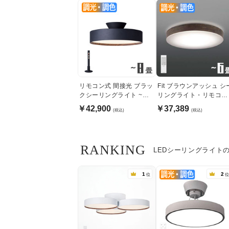
リモコン式 間接光 ブラッ
Fit ブラウンアッシュ シ
クシーリングライト ~８
リングライト・リモコン
畳・各２種
式｜6畳
￥42,900
￥37,389
(税込)
(税込)
RANKING
LEDシーリングライト
1
2
位
位