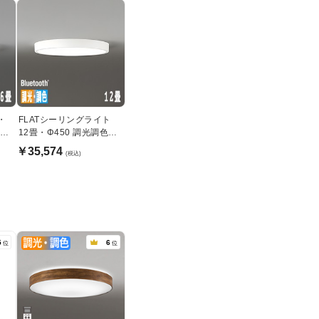
・
FLATシーリングライト
・
12畳・Φ450 調光調色
bluetooth｜ホワイト
￥35,574
(税込)
5
6
位
位