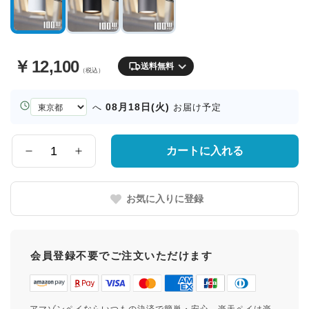
￥
12,100
送料無料
（税込）
お
08月18日(火)
へ
お届け予定
届
け
先
カートに入れる
数
の
量
都
道
お気に入りに登録
府
県
会員登録不要でご注文いただけます