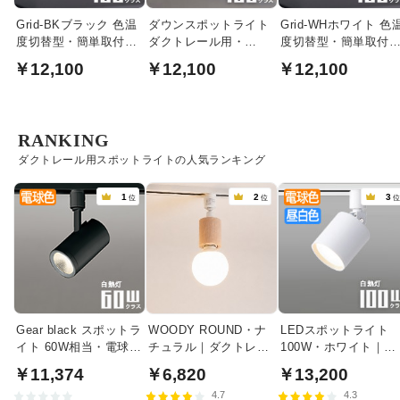
Grid-BKブラック 色温
ダウンスポットライト
Grid-WHホワイト 色
度切替型・簡単取付
ダクトレール用・
度切替型・簡単取付
LEDシーリングダウン
100W相当 光色切替｜
LEDシーリングダウ
￥12,100
￥12,100
￥12,100
ブラック
RANKING
ダクトレール用スポットライトの人気ランキング
1
2
3
位
位
Gear black スポットラ
WOODY ROUND・ナ
LEDスポットライト
イト 60W相当・電球色
チュラル｜ダクトレー
100W・ホワイト｜光
| ダクトレール用
ル用
色切替
￥11,374
￥6,820
￥13,200
4.7
4.3