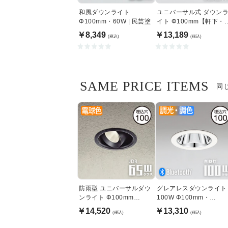
和風ダウンライト
ユニバーサル式 ダウン
Φ100mm・60W | 民芸塗
イト Φ100mm【軒下・
内兼用】
￥8,349
￥13,189
(税込)
(税込)
SAME PRICE ITEMS
同
防雨型 ユニバーサルダウ
グレアレスダウンライト
ンライト Φ100mm
100W Φ100mm・
JDR65W｜ブラック
Bluetooth｜ホワイト
￥14,520
￥13,310
(税込)
(税込)