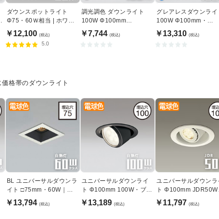
ラ
ダウンスポットライト
調光調色 ダウンライト
グレアレスダウンライ
室
Φ75・60Ｗ相当 | ホワイ
100W Φ100mm
100W Φ100mm・
ト
Bluetooth｜ホワイト
Bluetooth｜ホワイト
￥12,100
￥7,744
￥13,310
(税込)
(税込)
(税込)
5.0
じ価格帯のダウンライト
BL ユニバーサルダウンラ
ユニバーサルダウンライ
ユニバーサルダウンラ
イト □75mm・60W｜ホ
ト Φ100mm 100W・ブラ
ト Φ100mm JDR50
ワイト
ック【軒下・室内兼用】
ホワイト
￥13,794
￥13,189
￥11,797
(税込)
(税込)
(税込)