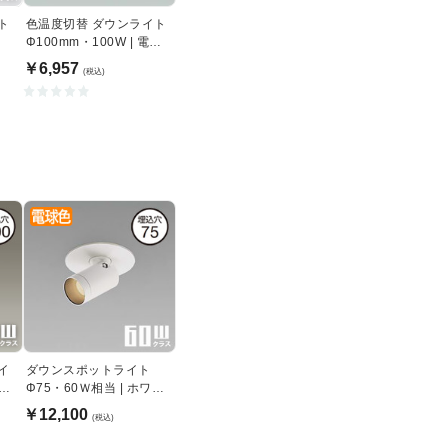
ト
色温度切替 ダウンライト
Φ100mm・100W | 電球
色~昼白色
￥6,957
(税込)
イ
ダウンスポットライト
W｜
Φ75・60Ｗ相当 | ホワイ
ト
￥12,100
(税込)