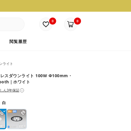
0
0
ド
閲覧履歴
ンライト
レスダウンライト 100W Φ100mm・
tooth｜ホワイト
しん3年保証
i
：
白