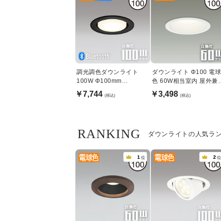
調光調色ダウンライト
ダウンライト Φ100 電
100W Φ100mm
色 60W相当室内 屋外兼
Bluetooth｜ブラック
｜ホワイト
￥7,744
￥3,498
(税込)
(税込)
RANKING
ダウンライトの人気ラ
1
2
位
位