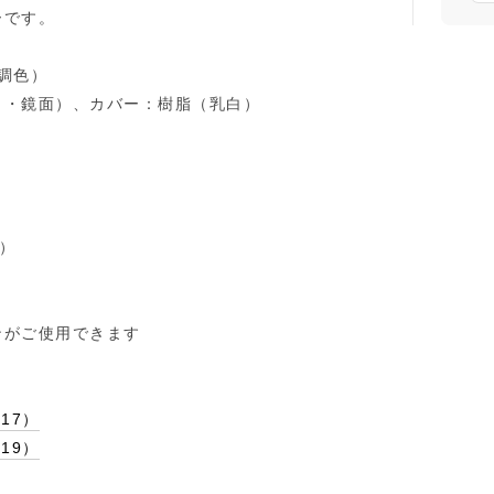
ーです。
・調色）
ト・鏡面）、カバー：樹脂（乳白）
）
ンがご使用できます
17）
19）