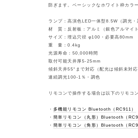
防ぎます。ベーシックなホワイト枠カラ
ランプ：高演色LED一体型8.5W（調光
材 質：反射板：アルミ（銀色アルマイ
サイズ：埋込穴径 φ100・必要高80mm
重 量：0.4kg
光源寿命：50,000時間
取付可能天井厚5-25mm
傾斜天井55°まで対応（配光は傾斜未対応
連続調光100-1％・調色
リモコンで操作する場合は以下のリモコ
・
多機能リモコン Bluetooth（RC911）
・
簡単リモコン（丸形）Bluetooth（RC9
・
簡単リモコン（角形）Bluetooth（RC9