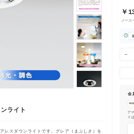
￥
1
メーカ
お
届
け
先
数
の
量
都
道
府
県
会
ウンライト
ア
イ
応グレアレスダウンライトです。グレア（まぶしさ）を