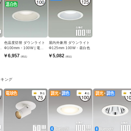
球
色温度切替 ダウンライト
屋内外兼用 ダウンライト
用
Φ100mm・100W | 電球
Φ125mm 100W・昼白色
色~温白色
￥6,957
￥5,082
(税込)
(税込)
ンキング
3
4
位
位