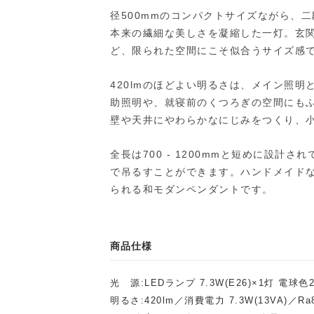
径500mmのコンパクトサイズながら、
本来の繊細な美しさを凝縮した一灯。玄
ど、限られた空間にこそ似合うサイズ感
420lmのほどよい明るさは、メイン照
助照明や、就寝前のくつろぎの空間にも
壁や天井にやわらかなにじみをつくり、
全長は700 - 1200mmと短めに設
で吊るすことができます。ハンドメイド
られる和モダンペンダントです。
商品仕様
光 源:LEDランプ 7.3W(E26)×1灯 電球
明るさ:420lm／消費電力 7.3W(13VA)／Ra