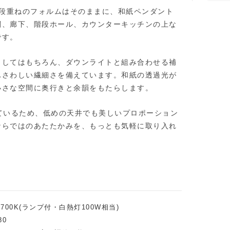
二段重ねのフォルムはそのままに、和紙ペンダント
関、廊下、階段ホール、カウンターキッチンの上な
です。
明としてはもちろん、ダウンライトと組み合わせる補
ふさわしい繊細さを備えています。和紙の透過光が
小さな空間に奥行きと余韻をもたらします。
計されているため、低めの天井でも美しいプロポーション
ならではのあたたかみを、もっとも気軽に取り入れ
色2700K(ランプ付・白熱灯100W相当)
80