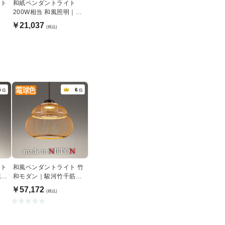
ント
和紙ペンダントライト
200W相当 和風照明｜
Φ315
￥21,037
(税込)
5
6
位
位
ント
和風ペンダントライト 竹
模様
和モダン｜駿河竹千筋細
工
￥57,172
(税込)