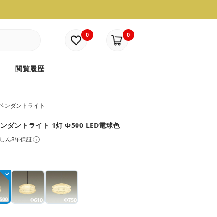
0
0
ド
閲覧履歴
ペンダントライト
ンダントライト 1灯 Φ500 LED電球色
しん3年保証
i
：