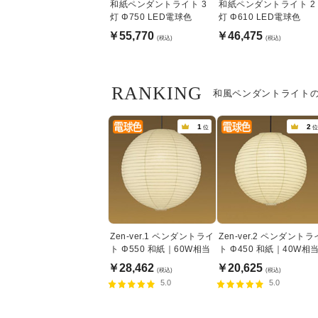
和紙ペンダントライト 3
和紙ペンダントライト 2
灯 Φ750 LED電球色
灯 Φ610 LED電球色
￥55,770
￥46,475
(税込)
(税込)
RANKING
和風ペンダントライト
1
2
位
位
Zen-ver.1 ペンダントライ
Zen-ver.2 ペンダントラ
ト Φ550 和紙｜60W相当
ト Φ450 和紙｜40W相
￥28,462
￥20,625
(税込)
(税込)
5.0
5.0