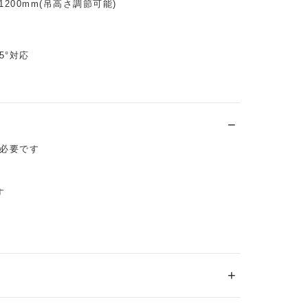
 1200mm(吊高さ調節可能)
5°対応
必要です
す