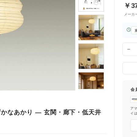
￥
3
メーカ
お
届
け
先
数
の
量
都
道
府
県
会
ア
かなあかり ― 玄関・廊下・低天井
イ