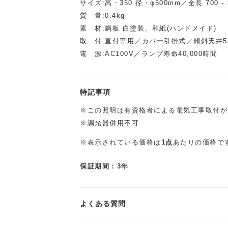
サイズ:高・350 径・φ500mm／全長 700 -
質 量:0.4kg
素 材:鋼板 白塗装、和紙(ハンドメイド)
取 付:直付専用／カバー引掛式／傾斜天井5
電 源:AC100V／ランプ寿命40,000時間
特記事項
※この照明は有資格者による電気工事取付が
※調光器併用不可
※表示されている価格は
1点
あたりの価格で
保証期間：3年
よくある質問