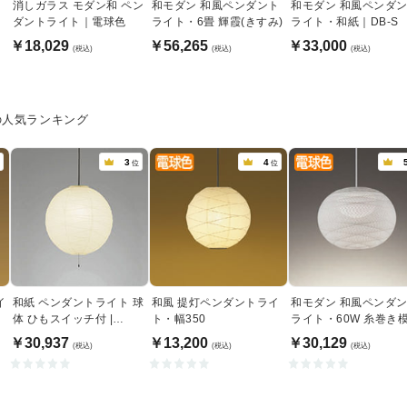
消しガラス モダン和 ペン
和モダン 和風ペンダント
和モダン 和風ペンダ
ダントライト｜電球色
ライト・6畳 輝霞(きすみ)
ライト・和紙｜DB-S
￥18,029
￥56,265
￥33,000
(税込)
(税込)
(税込)
の人気ランキング
3
4
位
位
イ
和紙 ペンダントライト 球
和風 提灯ペンダントライ
和モダン 和風ペンダ
当
体 ひもスイッチ付 |
ト・幅350
ライト・60W 糸巻き
200W相当・黒コード
｜傾斜天井対応
￥30,937
￥13,200
￥30,129
(税込)
(税込)
(税込)