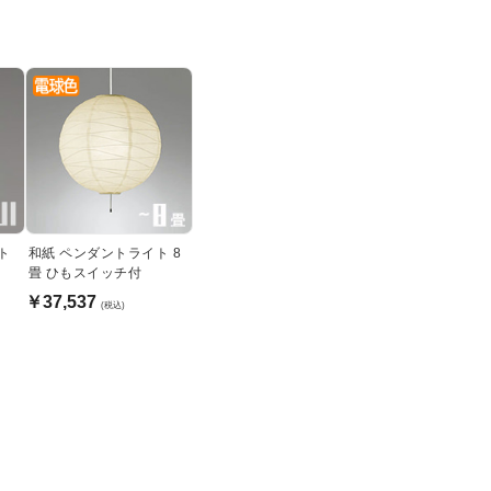
ント
和紙 ペンダントライト 8
型
畳 ひもスイッチ付
￥37,537
(税込)