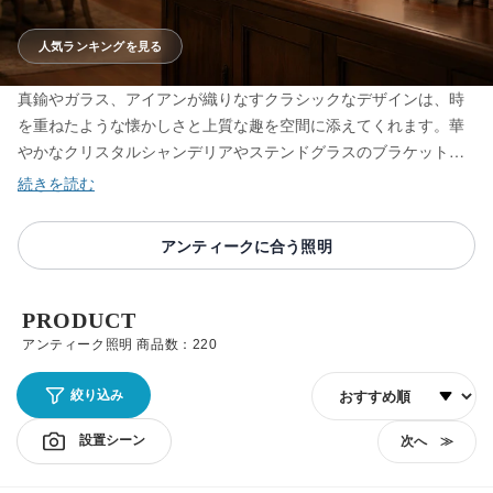
人気ランキングを見る
真鍮やガラス、アイアンが織りなすクラシックなデザインは、時
を重ねたような懐かしさと上質な趣を空間に添えてくれます。華
やかなクリスタルシャンデリアやステンドグラスのブラケット、
味わい深いスタンドライトやペンダントまで、フレンチカントリ
ーやレトロなインテリアに映えるアンティーク照明を取り揃えて
います。見た目はクラシックでも中身は省エネLEDなので、雰囲
アンティークに合う照明
気と使いやすさを両立する一灯をお選びください。
PRODUCT
アンティーク照明 商品数：220
並び順
絞り込み
設置シーン
次へ ≫