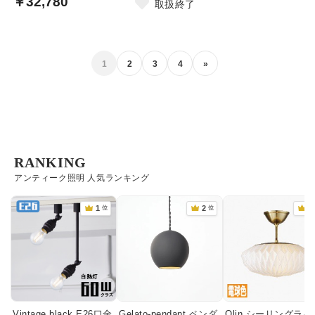
￥32,780
取扱終了
1
2
3
4
»
RANKING
アンティーク照明 人気ランキング
Vintage black E26口金
Gelato-pendant ペンダ
Olin シーリングライ