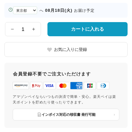
お
08月18日(火)
へ
お届け予定
届
け
先
カートに入れる
数
の
量
都
道
お気に入りに登録
府
県
会員登録不要でご注文いただけます
アマゾンペイならいつもの決済で簡単・安心。楽天ペイは楽
天ポイントを貯めたり使ったりできます。
インボイス対応の領収書 発行可能