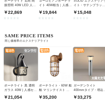
ポーチライト 玄関 間
ヨーロピアンポーチラ
SOLID エクステリア
接照明 40W LED 人感
イト 40W相当｜人感セ
イト・サテンブラッ
センサ | ブラック
ンサ付
｜40W相当
￥22,869
￥19,844
￥15,048
SAME PRICE ITEMS
同じ価格帯のエクステリアライト
ポーチライト 黒 透明
ポーチライト・60W 船
ガーデンライト
ガラス 40W | 人感セン
舶 マリンテイスト 真
400mmタイプ・埋込
サ
鍮｜ブラス
ソーラーバッテリー
￥21,054
￥35,200
￥33,275
| シルバーメタリック