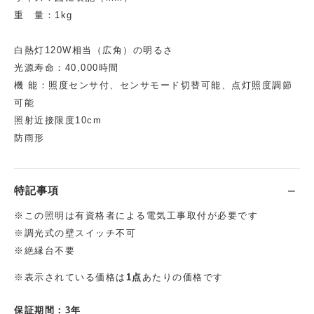
重 量：1kg
白熱灯120W相当（広角）の明るさ
光源寿命：40,000時間
機 能：照度センサ付、センサモード切替可能、点灯照度調節
可能
照射近接限度10cm
防雨形
特記事項
※この照明は有資格者による電気工事取付が必要です
※調光式の壁スイッチ不可
※絶縁台不要
※表示されている価格は
1点
あたりの価格です
保証期間：3年