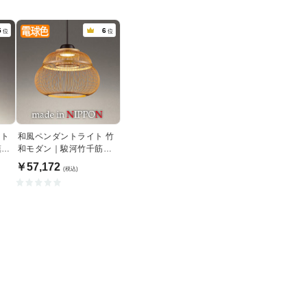
5
6
位
位
ント
和風ペンダントライト 竹
模様
和モダン｜駿河竹千筋細
工
￥57,172
(税込)