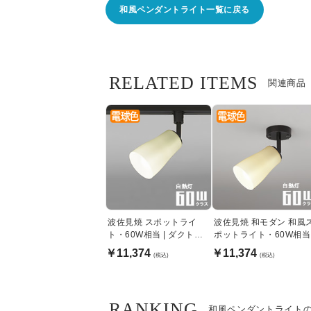
和風ペンダントライト一覧に戻る
RELATED ITEMS
関連商品
波佐見焼 スポットライ
波佐見焼 和モダン 和風
ト・60W相当 | ダクトレ
ポットライト・60W相当
ール用
￥11,374
￥11,374
(税込)
(税込)
RANKING
和風ペンダントライト