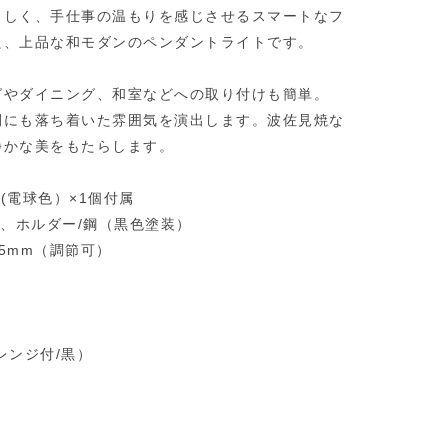
さしく、手仕事の温もりを感じさせるスマートなフ
た、上品な和モダンのペンダントライトです。
グやダイニング、和室などへの取り付けも簡単。
間にも落ち着いた雰囲気を演出します。波佐見焼な
静かな美をもたらします。
W(電球色）×1個付属
)、ホルダー/鋼（黒色塗装）
325mm（調節可）
レンジ付/黒）