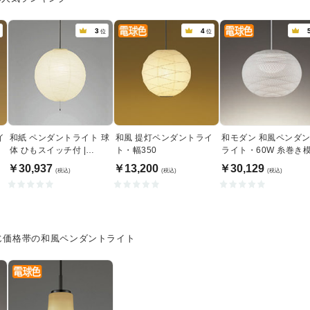
3
4
位
位
イ
和紙 ペンダントライト 球
和風 提灯ペンダントライ
和モダン 和風ペンダ
当
体 ひもスイッチ付 |
ト・幅350
ライト・60W 糸巻き
200W相当・黒コード
｜傾斜天井対応
￥30,937
￥13,200
￥30,129
(税込)
(税込)
(税込)
じ価格帯の和風ペンダントライト