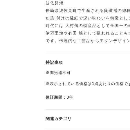
波佐見焼
長崎県波佐見町で生産される陶磁器の総
た染 付けの繊細で深い味わいを特徴とし
時代には 大村藩の特産品として全国一の
伊万里焼や有田 焼として扱われることも
です。伝統的な工芸品からモダンデザイ
特記事項
※調光器不可
※表示されている価格は
1点
あたりの価格で
保証期間：3年
関連カテゴリ