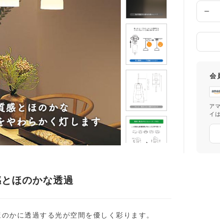
数
量
会
ア
イ
感とほのかな透過
ほのかに透過する光が空間を優しく彩ります。