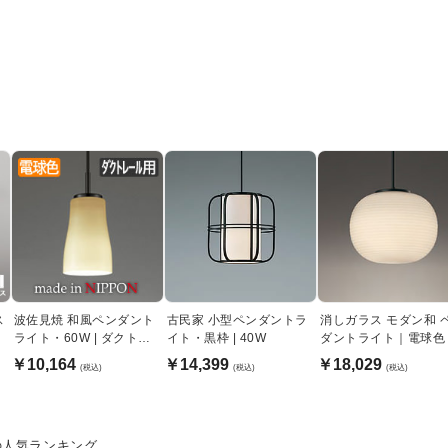
ス
波佐見焼 和風ペンダント
古民家 小型ペンダントラ
消しガラス モダン和 
ライト・60W | ダクトレ
イト・黒枠 | 40W
ダントライト｜電球色
ール用
￥10,164
￥14,399
￥18,029
(税込)
(税込)
(税込)
の人気ランキング