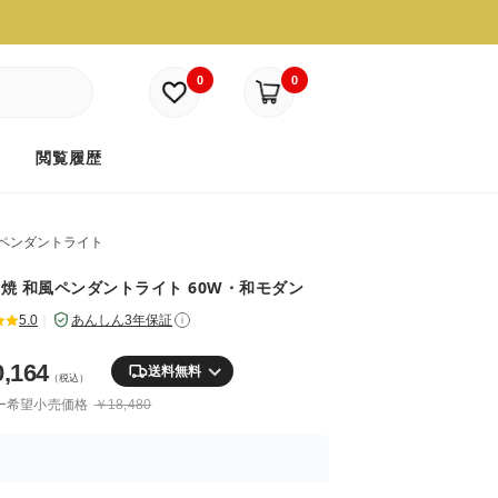
0
0
ド
閲覧履歴
ペンダントライト
焼 和風ペンダントライト 60W・和モダン
5.0
｜
あんしん3年保証
i
0,164
送料無料
（税込）
ー希望小売価格
￥18,480