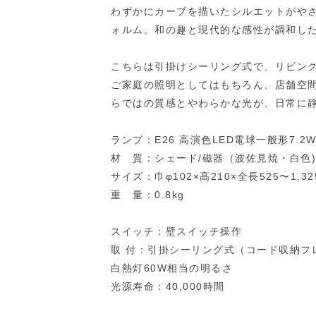
わずかにカーブを描いたシルエットがや
ォルム。和の趣と現代的な感性が調和し
こちらは引掛けシーリング式で、リビン
ご家庭の照明としてはもちろん、店舗空
らではの質感とやわらかな光が、日常に
ランプ：E26 高演色LED電球一般形7.2
材 質：シェード/磁器（波佐見焼・白色
サイズ：巾φ102×高210×全長525〜1,
重 量：0.8kg
スイッチ：壁スイッチ操作
取 付：引掛シーリング式（コード収納フ
白熱灯60W相当の明るさ
光源寿命：40,000時間