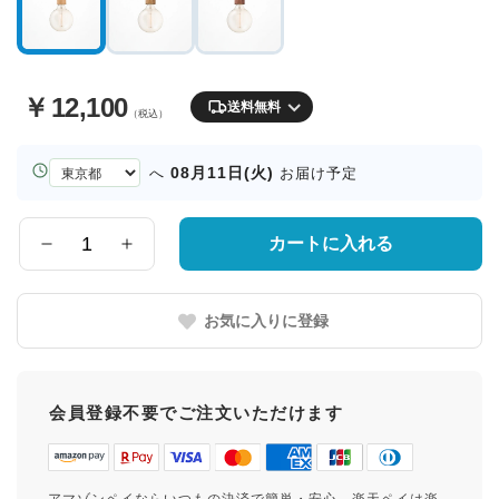
￥
12,100
送料無料
（税込）
お
08月11日(火)
へ
お届け予定
届
け
先
カートに入れる
数
の
量
都
道
お気に入りに登録
府
県
会員登録不要でご注文いただけます