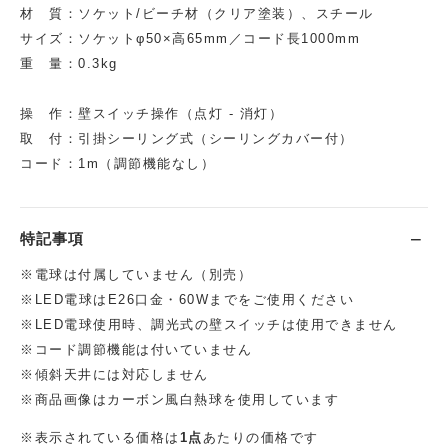
材 質：ソケット/ビーチ材（クリア塗装）、スチール
サイズ：ソケットφ50×高65mm／コード長1000mm
重 量：0.3kg
操 作：壁スイッチ操作（点灯 - 消灯）
取 付：引掛シーリング式（シーリングカバー付）
コード：1m（調節機能なし）
特記事項
※電球は付属していません（別売）
※LED電球はE26口金・60Wまでをご使用ください
※LED電球使用時、調光式の壁スイッチは使用できません
※コード調節機能は付いていません
※傾斜天井には対応しません
※商品画像はカーボン風白熱球を使用しています
※表示されている価格は
1点
あたりの価格です