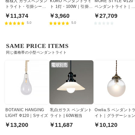
模様入 ガラスペンダン
KURO ペンダントライ
MORE STYLE Φ120
トライト・引掛シーリ
ト 1灯・100W｜引掛シ
ペンダントライト｜
ング式
ーリング式
モークガラス
￥11,374
￥3,960
￥27,709
5.0
5.0
SAME PRICE ITEMS
同じ価格帯の小型ペンダントライト
BOTANIC HANGING
乳白ガラス ペンダント
Orelia.S ペンダント
LIGHT Φ120｜Sサイズ
ライト | 60W相当
イト｜グラデーショ
￥13,200
￥11,687
￥10,120