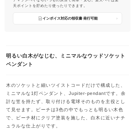
アマゾンペイならいつもの決済で簡単・安心。楽天ペイは楽
天ポイントを貯めたり使ったりできます。
インボイス対応の領収書 発行可能
明るい白木がなじむ、ミニマルなウッドソケット
ペンダント
木のソケットと細いツイストコードだけで構成した、
ミニマルな1灯ペンダント、Jupiter-pendantです。余
計な笠を持たず、取り付ける電球そのものを主役とし
て見せます。ビーチは3色の中でもっとも明るい木色
で、ビーチ材にクリア塗装を施した、白木に近いナチ
ュラルな仕上がりです。