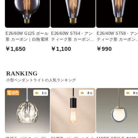
E26/60W G125 ボール
E26/60W ST64・アン
E26/40W ST58・ア
形 カーボン｜白熱電球
ティーク形 カーボン｜
ティーク形 カーボン
白熱電球
球｜白熱電球
￥1,650
￥1,100
￥990
RANKING
小型ペンダントライトの人気ランキング
1
2
3
位
位