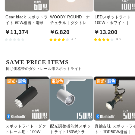
Gear black スポットラ
WOODY ROUND・ナ
LEDスポットライト
イト 60W相当・電球色
チュラル｜ダクトレー
100W・ホワイト｜光
| ダクトレール用
ル用
色切替
￥11,374
￥6,820
￥13,200
4.7
4.3
SAME PRICE ITEMS
同じ価格帯のダクトレール用スポットライト
スポットライト・ダク
配光調整機能付スポッ
真鍮古味 スポットラ
トレール用・100W相
トライト150Wクラス
ト・JDR50W相当 |