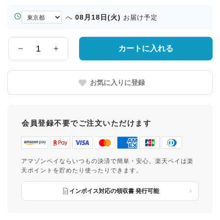
お
08月18日(火)
へ
お届け予定
届
け
先
カートに入れる
数
の
量
都
道
お気に入りに登録
府
県
会員登録不要でご注文いただけます
アマゾンペイならいつもの決済で簡単・安心。楽天ペイは楽
天ポイントを貯めたり使ったりできます。
インボイス対応の領収書 発行可能