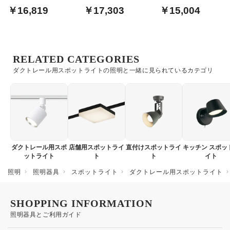
当・調光調色 |
電球色 ダクトレール用
Bluetooth
￥16,819
￥17,303
￥15,004
Bluetooth
RELATED CATEGORIES
ダクトレール用スポットライトの照明と一緒に見られているカテゴリ
ダクトレール用スポ
店舗用スポットライ
直付けスポットライ
キッチン スポッ
ットライト
ト
ト
イト
照明
照明器具
スポットライト
ダクトレール用スポットライト
SHOPPING INFORMATION
照明器具とご利用ガイド