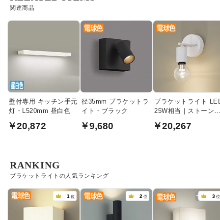
関連商品
壁付専用 キッチン手元
径35mm ブラケットラ
ブラケットライト LE
灯・L520mm 昼白色
イト・ブラック
25W相当｜ストーン
ワイト
￥20,872
￥9,680
￥20,267
RANKING
ブラケットライトの人気ランキング
1
2
3
位
位