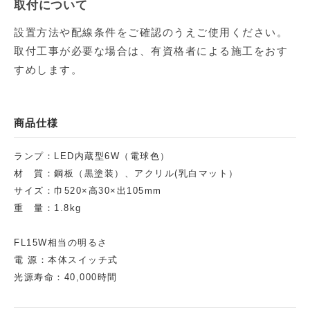
取付について
設置方法や配線条件をご確認のうえご使用ください。
取付工事が必要な場合は、有資格者による施工をおす
すめします。
商品仕様
ランプ：LED内蔵型6W（電球色）
材 質：鋼板（黒塗装）、アクリル(乳白マット）
サイズ：巾520×高30×出105mm
重 量：1.8kg
FL15W相当の明るさ
電 源：本体スイッチ式
光源寿命：40,000時間