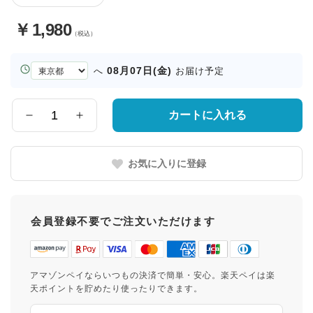
￥
1,980
（税込）
お
08月07日(金)
へ
お届け予定
届
け
先
カートに入れる
数
の
量
都
道
お気に入りに登録
府
県
会員登録不要でご注文いただけます
アマゾンペイならいつもの決済で簡単・安心。楽天ペイは楽
天ポイントを貯めたり使ったりできます。