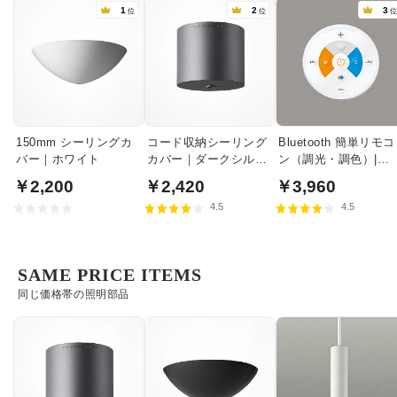
1
2
3
位
位
150mm シーリングカ
コード収納シーリング
Bluetooth 簡単リモコ
バー｜ホワイト
カバー｜ダークシルバ
ン（調光・調色）|
ー
RC917
￥2,200
￥2,420
￥3,960
4.5
4.5
SAME PRICE ITEMS
同じ価格帯の照明部品