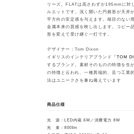
リーズ。FLATは高さわずか195mmに
ルエットです。浅く開いた円錐形が天井
平方向の安定感を与えます。槌目のない
金属本来の質感を映し出します。コピー
形を変えて受け継ぐ一灯です。
デザイナー：Tom Dixon
イギリスのインテリアブランド『
TOM D
するブランド。素材そのものの特徴を生
の特徴と云われ、一種異端的、且つ工業
法はユニークさを兼ね備えています
商品仕様
光 源：LED内蔵 6W／消費電力 8W
光 束：800ℓm