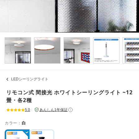
LEDシーリングライト
リモコン式 間接光 ホワイトシーリングライト ~12
畳・各2種
5.0
｜
あんしん1年保証
i
カラー：
白