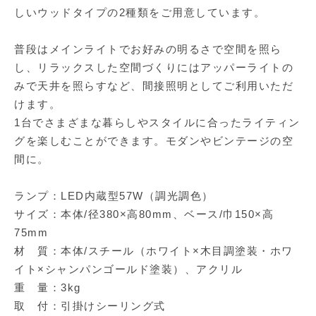
しいウッドタイプの2種類をご用意しています。
普段はメインライトでお好みの明るさで空間を照ら
し、リラックスした空間づくりにはアッパーライトの
みで天井を照らすなど、間接照明としてご利用いただ
けます。
1台でさまざまな暮らしやスタイルに合ったライティン
グを楽しむことができます。モダンやビンテージの空
間に。
ランプ：LED内蔵型57W（調光調色）
サイズ：本体/径380×高80mm、ベース/巾150×高
75mm
材 質：本体/スチール（ホワイト×木目調塗装・ホワ
イト×シャンパンゴールド塗装）、アクリル
重 量：3kg
取 付：引掛けシーリング式