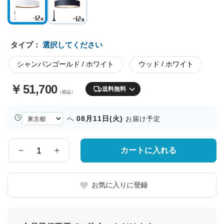
タイプ：
選択してください
シャンパンゴールド / ホワイト
ウッド / ホワイト
￥
51,700
送料無料
（税込）
お
08月11日(火)
へ
お届け予定
届
け
先
カートに入れる
数
の
量
都
道
お気に入りに登録
府
県