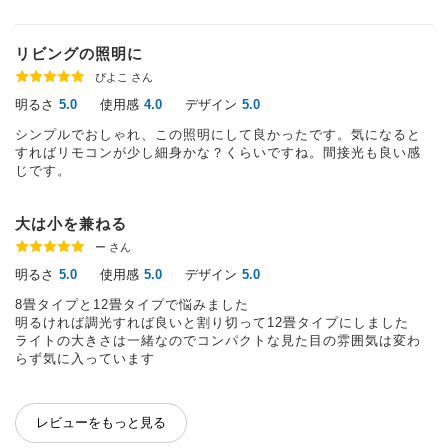
リビングの照明に
ぴよこ さん
明るさ
使用感
デザイン
5.0
4.0
5.0
シンプルでおしゃれ、この照明にして良かったです。気になると
すればリモコンが少し細身かな？くらいですね。間接光も良い感
じです。
大は小を兼ねる
ー さん
明るさ
使用感
デザイン
5.0
5.0
5.0
8畳タイプと12畳タイプで悩みました
明るければ調光すれば良いと割り切って12畳タイプにしました
ライトの大きさは一緒なのでコンパクトな見た目の雰囲気は変わ
らず気に入っています
レビューをもっと見る