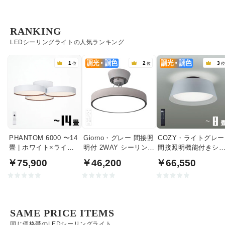
RANKING
LEDシーリングライトの人気ランキング
1
2
3
位
位
PHANTOM 6000 〜14
Giorno・グレー 間接照
COZY・ライトグレー
畳 | ホワイト×ライト
明付 2WAY シーリング
間接照明機能付きシ
ウッド
ライト | 〜8畳・リモコ
リングライト｜〜8畳
￥75,900
￥46,200
￥66,550
ン付
SAME PRICE ITEMS
同じ価格帯のLEDシーリングライト