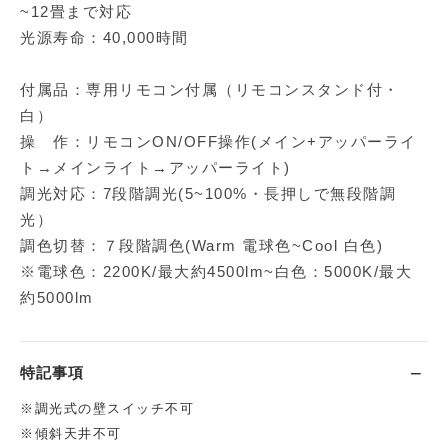
~12畳まで対応
光源寿命：40,000時間
付属品：専用リモコン付属（リモコンスタンド付・
白）
操 作：リモコンON/OFF操作(メイン+アッパーライ
ト→メインライト→アッパーライト)
調光対応：7段階調光(5~100%・長押しで無段階調
光）
調色切替：７段階調色(Warm 電球色~Cool 白色)
※電球色：2200K/最大約4500lm~白色：5000K/最大
約5000lm
特記事項
※調光式の壁スイッチ不可
※傾斜天井不可