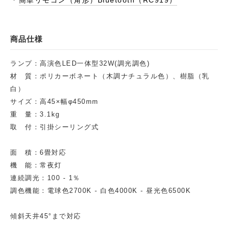
簡単リモコン（角形）Bluetooth（RC919）
商品仕様
ランプ：高演色LED一体型32W(調光調色)
材 質：ポリカーボネート（木調ナチュラル色）、樹脂（乳
白）
サイズ：高45×幅φ450mm
重 量：3.1kg
取 付：引掛シーリング式
面 積：6畳対応
機 能：常夜灯
連続調光：100 - 1％
調色機能：電球色2700K - 白色4000K - 昼光色6500K
傾斜天井45°まで対応