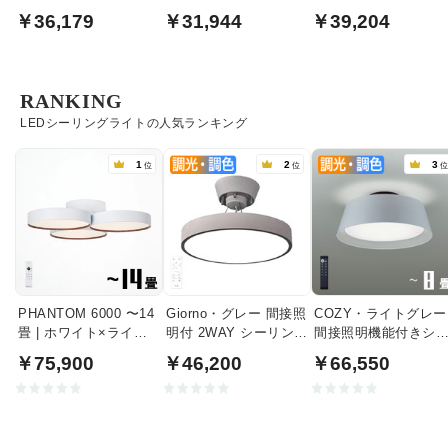
光調色リモコン式
bluetooth｜ナチュラル
調光調色リモコン式
￥36,179
￥31,944
￥39,204
RANKING
LEDシーリングライトの人気ランキング
1
2
3
位
位
PHANTOM 6000 〜14
Giorno・グレー 間接照
COZY・ライトグレー
畳 | ホワイト×ライト
明付 2WAY シーリング
間接照明機能付きシ
ウッド
ライト | 〜8畳・リモコ
リングライト｜〜8畳
￥75,900
￥46,200
￥66,550
ン付