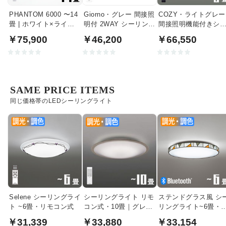
PHANTOM 6000 〜14
Giorno・グレー 間接照
COZY・ライトグレー
畳 | ホワイト×ライト
明付 2WAY シーリング
間接照明機能付きシ
ウッド
ライト | 〜8畳・リモコ
リングライト｜〜8畳
￥75,900
￥46,200
￥66,550
ン付
SAME PRICE ITEMS
同じ価格帯のLEDシーリングライト
Selene シーリングライ
シーリングライト リモ
ステンドグラス風 シ
ト ~6畳・リモコン式
コン式・10畳｜グレイ
リングライト~6畳・
ッシュウッド色
Bluetooth対応型
￥31,339
￥33,880
￥33,154