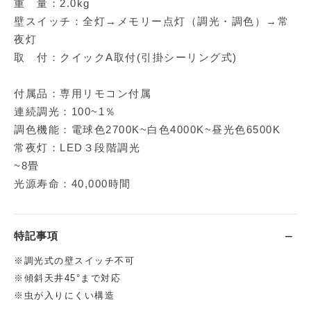
重 量：2.0kg
壁スイッチ：全灯→メモリー点灯（調光・調色）→常
夜灯
取 付：クイックA取付(引掛シーリング式)
付属品：専用リモコン付属
連続調光：100~1％
調色機能：電球色2700K~白色4000K~昼光色6500K
常夜灯：LED３段階調光
~8畳
光源寿命：40,000時間
特記事項
※調光式の壁スイッチ不可
※傾斜天井45°まで対応
※虫が入りにくい構造