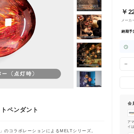
￥
2
メーカ
納期予
数
量
会
クトペンダント
ア
イ
t」のコラボレーションによるMELTシリーズ。