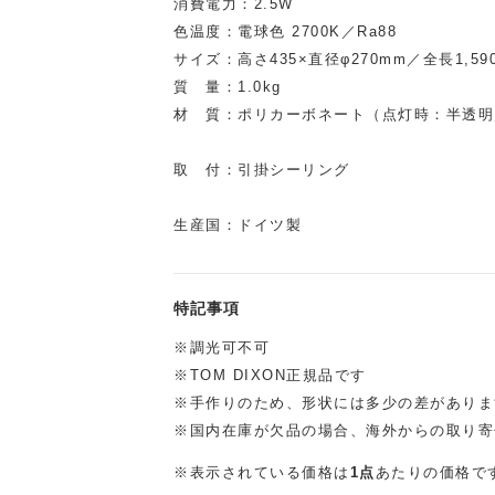
消費電力：2.5W
色温度：電球色 2700K／Ra88
サイズ：高さ435×直径φ270mm／全長1,59
質 量：1.0kg
材 質：ポリカーボネート（点灯時：半透明
取 付：引掛シーリング
生産国：ドイツ製
特記事項
※調光可不可
※TOM DIXON正規品です
※手作りのため、形状には多少の差がありま
※国内在庫が欠品の場合、海外からの取り寄
※表示されている価格は
1点
あたりの価格で