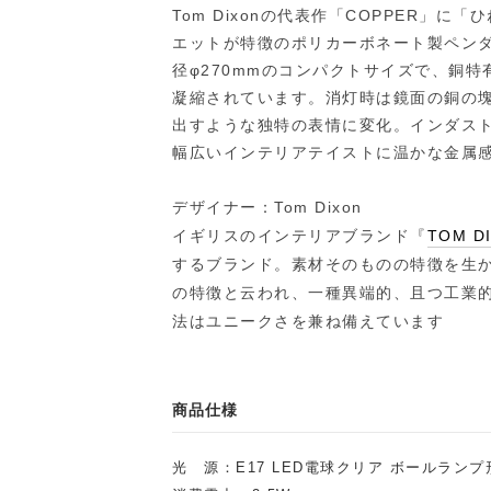
Tom Dixonの代表作「COPPER」
エットが特徴のポリカーボネート製ペンダン
径φ270mmのコンパクトサイズで、銅
凝縮されています。消灯時は鏡面の銅の
出すような独特の表情に変化。インダス
幅広いインテリアテイストに温かな金属
デザイナー：Tom Dixon
イギリスのインテリアブランド『
TOM D
するブランド。素材そのものの特徴を生
の特徴と云われ、一種異端的、且つ工業
法はユニークさを兼ね備えています
商品仕様
光 源：E17 LED電球クリア ボールランプ