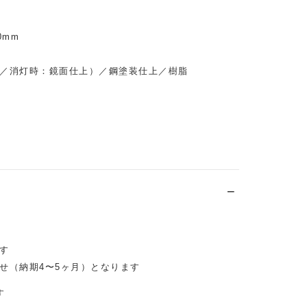
0mm
／消灯時：鏡面仕上）／鋼塗装仕上／樹脂
す
せ（納期4〜5ヶ月）となります
す