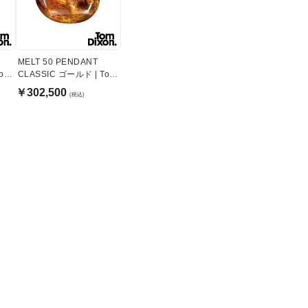
MELT 50 PENDANT
Tom
CLASSIC ゴールド | Tom
Dixon
￥302,500
(税込)