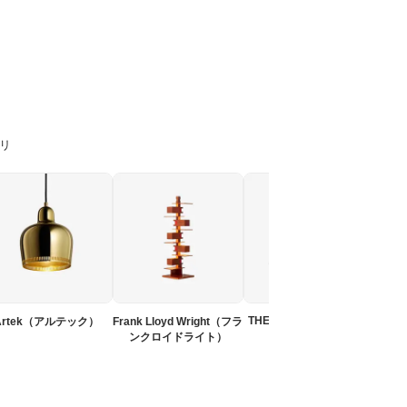
ゴリ
Ve
THE WORKSHOP LAMP
Artek（アルテック）
Frank Lloyd Wright（フラ
ンクロイドライト）