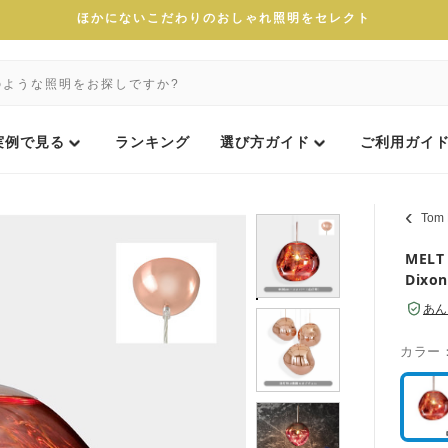
ほかにないこだわりのおしゃれ照明をセレクト
実例で見る
ランキング
選び方ガイド
ご利用ガイ
To
MELT
Dixon
あん
カラー