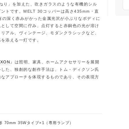
に「ひねり」を加えた、吹きガラスのような有機的シル
トです。MELT 30コッパーは高さ435mm・直
特有の深く赤みがかった金属光沢が小ぶりなボディに
塊として空間に佇み、点灯すると赤銅色の光が溶け
トリアル、ヴィンテージ、モダンクラシックなど、
感を添える一灯です。
IXON
』は照明、家具、ホームアクセサリーを展開
かした、独創的な創作手法は、トム・ディクソン氏
的なアプローチを体現するものであり、その表現方
形 70mm 35Wタイプ×1（専用ランプ）